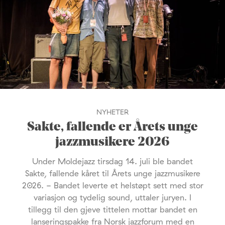
NYHETER
Sakte, fallende er Årets unge
jazzmusikere 2026
Under Moldejazz tirsdag 14. juli ble bandet
Sakte, fallende kåret til Årets unge jazzmusikere
2026. - Bandet leverte et helstøpt sett med stor
variasjon og tydelig sound, uttaler juryen. I
tillegg til den gjeve tittelen mottar bandet en
lanseringspakke fra Norsk jazzforum med en