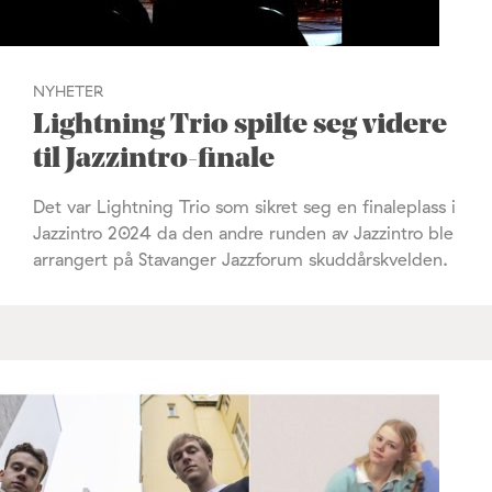
NYHETER
Lightning Trio spilte seg videre
til Jazzintro-finale
Det var Lightning Trio som sikret seg en finaleplass i
Jazzintro 2024 da den andre runden av Jazzintro ble
arrangert på Stavanger Jazzforum skuddårskvelden.