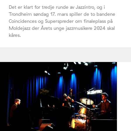
Det er klart for tredje runde av Jazzintro, og i
Trondheim søndag 17. mars spiller de to bandene
Coincidences og Superspreder om finaleplass på
Moldejazz der Årets unge jazzmusikere 2024 skal
kåres.