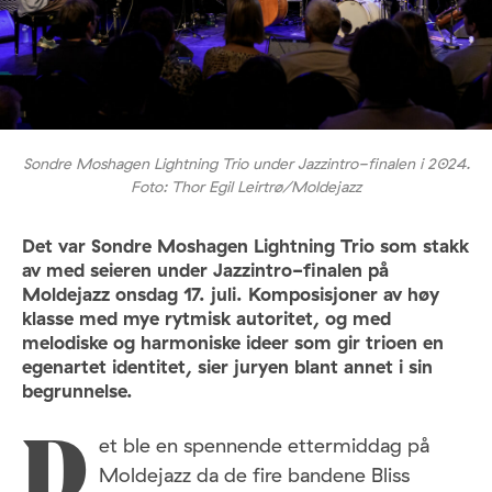
Sondre Moshagen Lightning Trio under Jazzintro-finalen i 2024.
Foto: Thor Egil Leirtrø/Moldejazz
Det var Sondre Moshagen Lightning Trio som stakk
av med seieren under Jazzintro-finalen på
Moldejazz onsdag 17. juli. Komposisjoner av høy
klasse med mye rytmisk autoritet, og med
melodiske og harmoniske ideer som gir trioen en
egenartet identitet, sier juryen blant annet i sin
begrunnelse.
et ble en spennende ettermiddag på
D
Moldejazz da de fire bandene Bliss