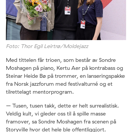
Foto: Thor Egil Leirtrø/Moldejazz
Med tittelen får trioen, som består av Sondre
Moshagen på piano, Kertu Aer på kontrabass og
Steinar Heide Bø på trommer, en lanseringspakke
fra Norsk jazzforum med festivalturné og et
tilrettelagt mentorprogram.
– Tusen, tusen takk, dette er helt surrealistisk.
Veldig kult, vi gleder oss til å spille masse
framover, sa Sondre Moshagen fra scenen på
Storyville hvor det hele ble offentliggjort.