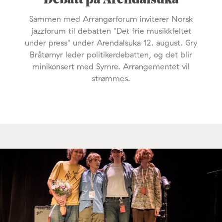
Debatt på Arendalsuka
Sammen med Arrangørforum inviterer Norsk
jazzforum til debatten "Det frie musikkfeltet
under press" under Arendalsuka 12. august. Gry
Bråtømyr leder politikerdebatten, og det blir
minikonsert med Symre. Arrangementet vil
strømmes.