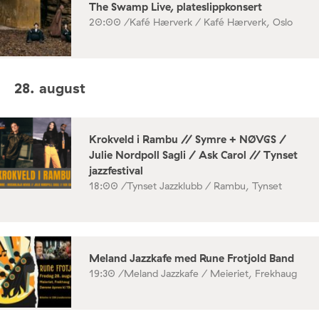
The Swamp Live, plateslippkonsert
20:00 /
Kafé Hærverk / Kafé Hærverk, Oslo
28. august
Krokveld i Rambu // Symre + NØVGS /
Julie Nordpoll Sagli / Ask Carol // Tynset
jazzfestival
18:00 /
Tynset Jazzklubb / Rambu, Tynset
Meland Jazzkafe med Rune Frotjold Band
19:30 /
Meland Jazzkafe / Meieriet, Frekhaug