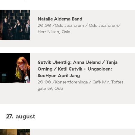
Natalie Aldema Band
20:00 /
Oslo Jazzforum / Oslo Jazzforum/
Herr Nilsen, Oslo
Gutvik Ukentlig: Anna Ueland / Tanja
Orning / Ketil Gutvik + Ungsoloen:
SooHyun April Jang
20:00 /
Konsertforeninga / Café Mir, Toftes
gate 69, Oslo
27. august