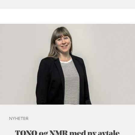
NYHETER
TONO og NMR med ny avtale