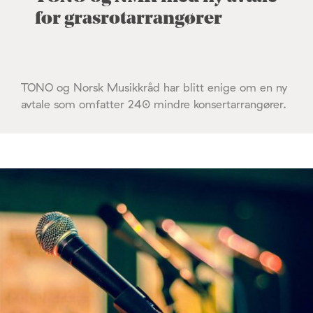
for grasrotarrangører
TONO og Norsk Musikkråd har blitt enige om en ny
avtale som omfatter 240 mindre konsertarrangører.