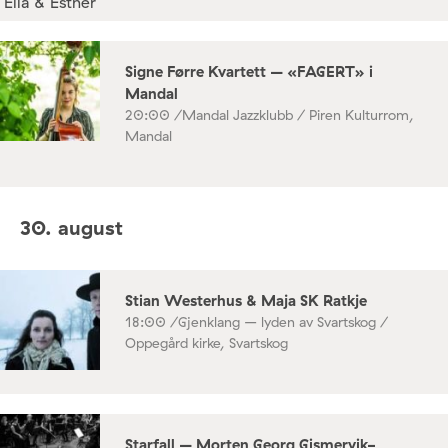
Signe Førre Kvartett – «FAGERT» i
Mandal
20:00 /
Mandal Jazzklubb / Piren Kulturrom,
Mandal
30. august
Stian Westerhus & Maja SK Ratkje
18:00 /
Gjenklang – lyden av Svartskog /
Oppegård kirke, Svartskog
Starfall – Morten Georg Gismervik-