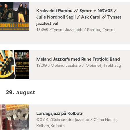
Krokveld i Rambu // Symre + NØVGS /
Julie Nordpoll Sagli / Ask Carol // Tynset
jazzfestival
18:00 /
Tynset Jazzklubb / Rambu, Tynset
Meland Jazzkafe med Rune Frotjold Band
19:30 /
Meland Jazzkafe / Meieriet, Frekhaug
29. august
Lørdagsjazz på Kolbotn
00:14 /
Oslo søndre jazzclub / China House,
Kolben,Kolbotn