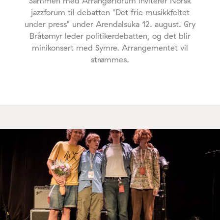
Sammen med Arrangørforum inviterer Norsk
jazzforum til debatten "Det frie musikkfeltet
under press" under Arendalsuka 12. august. Gry
Bråtømyr leder politikerdebatten, og det blir
minikonsert med Symre. Arrangementet vil
strømmes.