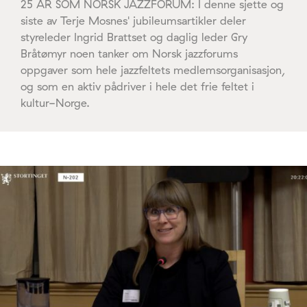
25 ÅR SOM NORSK JAZZFORUM: I denne sjette og
siste av Terje Mosnes' jubileumsartikler deler
styreleder Ingrid Brattset og daglig leder Gry
Bråtømyr noen tanker om Norsk jazzforums
oppgaver som hele jazzfeltets medlemsorganisasjon,
og som en aktiv pådriver i hele det frie feltet i
kultur-Norge.