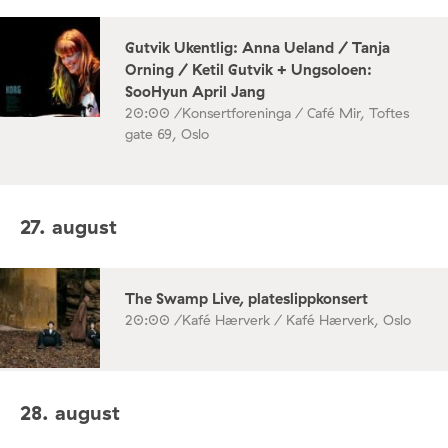
Gutvik Ukentlig: Anna Ueland / Tanja
Orning / Ketil Gutvik + Ungsoloen:
SooHyun April Jang
20:00 /
Konsertforeninga / Café Mir, Toftes
gate 69, Oslo
27. august
The Swamp Live, plateslippkonsert
20:00 /
Kafé Hærverk / Kafé Hærverk, Oslo
28. august