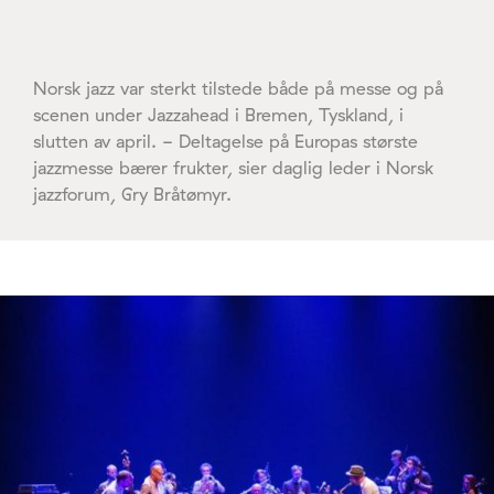
Norsk jazz var sterkt tilstede både på messe og på
scenen under Jazzahead i Bremen, Tyskland, i
slutten av april. - Deltagelse på Europas største
jazzmesse bærer frukter, sier daglig leder i Norsk
jazzforum, Gry Bråtømyr.