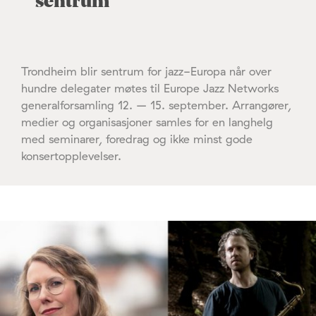
sentrum
Trondheim blir sentrum for jazz-Europa når over
hundre delegater møtes til Europe Jazz Networks
generalforsamling 12. – 15. september. Arrangører,
medier og organisasjoner samles for en langhelg
med seminarer, foredrag og ikke minst gode
konsertopplevelser.