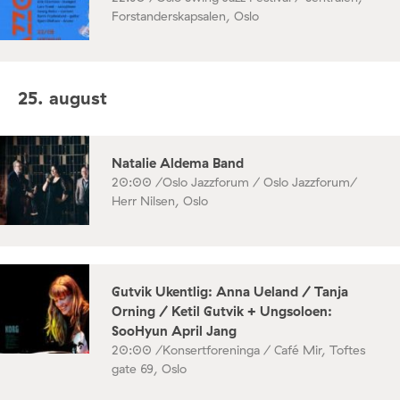
Forstanderskapsalen, Oslo
25. august
Natalie Aldema Band
20:00 /
Oslo Jazzforum / Oslo Jazzforum/
Herr Nilsen, Oslo
Gutvik Ukentlig: Anna Ueland / Tanja
Orning / Ketil Gutvik + Ungsoloen:
SooHyun April Jang
20:00 /
Konsertforeninga / Café Mir, Toftes
gate 69, Oslo