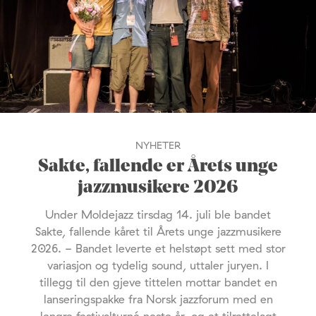
NYHETER
Sakte, fallende er Årets unge
jazzmusikere 2026
Under Moldejazz tirsdag 14. juli ble bandet
Sakte, fallende kåret til Årets unge jazzmusikere
2026. - Bandet leverte et helstøpt sett med stor
variasjon og tydelig sound, uttaler juryen. I
tillegg til den gjeve tittelen mottar bandet en
lanseringspakke fra Norsk jazzforum med en
lengre festivalturné neste år, og et tilrettelagt