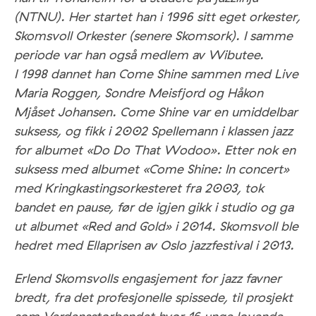
(NTNU). Her startet han i 1996 sitt eget orkester,
Skomsvoll Orkester (senere Skomsork). I samme
periode var han også medlem av Wibutee.
I 1998 dannet han Come Shine sammen med Live
Maria Roggen, Sondre Meisfjord og Håkon
Mjåset Johansen. Come Shine var en umiddelbar
suksess, og fikk i 2002 Spellemann i klassen jazz
for albumet «Do Do That Wodoo». Etter nok en
suksess med albumet «Come Shine: In concert»
med Kringkastingsorkesteret fra 2003, tok
bandet en pause, før de igjen gikk i studio og ga
ut albumet «Red and Gold» i 2014. Skomsvoll ble
hedret med Ellaprisen av Oslo jazzfestival i 2013.
Erlend Skomsvolls engasjement for jazz favner
bredt, fra det profesjonelle spissede, til prosjekt