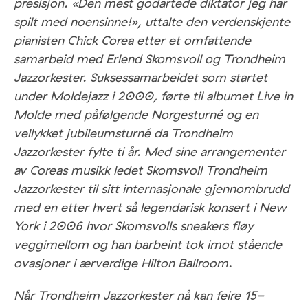
presisjon. «Den mest godartede diktator jeg har
spilt med noensinne!», uttalte den verdenskjente
pianisten Chick Corea etter et omfattende
samarbeid med Erlend Skomsvoll og Trondheim
Jazzorkester. Suksessamarbeidet som startet
under Moldejazz i 2000, førte til albumet Live in
Molde med påfølgende Norgesturné og en
vellykket jubileumsturné da Trondheim
Jazzorkester fylte ti år. Med sine arrangementer
av Coreas musikk ledet Skomsvoll Trondheim
Jazzorkester til sitt internasjonale gjennombrudd
med en etter hvert så legendarisk konsert i New
York i 2006 hvor Skomsvolls sneakers fløy
veggimellom og han barbeint tok imot stående
ovasjoner i ærverdige Hilton Ballroom.
Når Trondheim Jazzorkester nå kan feire 15-