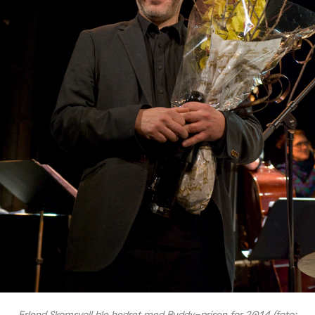
Erlend Skomsvoll ble hedret med Buddy-prisen for 2014 (foto: