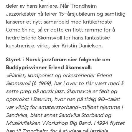
deler av hans karriere. Når Trondheim
Jazzorkester nå feirer 15-årsjubileum og samtidig
lanserer et nytt samarbeid med kritikerroste
Come Shine, så er dette en flott ramme for å
hedre Erlend Skomsvoll for hans fantastiske
kunstneriske virke, sier Kristin Danielsen.
Styret i Norsk jazzforum sier følgende om
Buddyprisvinner Erlend Skomsvoll:
«Pianist, komponist og orkesterleder Erlend
Skomsvoll (f. 1969), har i over to tiår vært med å
sette preg på norsk jazz. Skomsvoll er født og
oppvokst i Bærum, hvor han på tidlig 90-tallet
var viktig for amatørstorband-miljøet hjemme i
Sandvika, blant annet Sandvika Storband og
Musikkflekken Workshop Big Band. I 1994 flyttet
han til Trondheim for å studere på jazzlinja