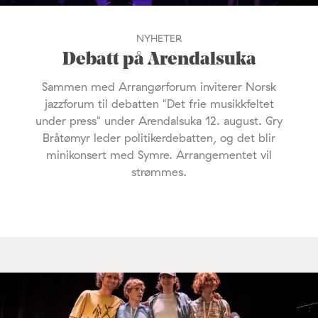
NYHETER
Debatt på Arendalsuka
Sammen med Arrangørforum inviterer Norsk
jazzforum til debatten "Det frie musikkfeltet
under press" under Arendalsuka 12. august. Gry
Bråtømyr leder politikerdebatten, og det blir
minikonsert med Symre. Arrangementet vil
strømmes.