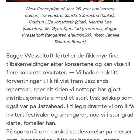
New Conception of Jazz 20 year anniversary
edition, fra venstre: Sanskriti Shrestha (tablas),
Oddrun Lilja Jonsdottir (gitar), Marthe Lea
(saksofon), Siv Øyun Kjenstad (trommer), Bugge
Wesseltoft (tangenter, elektronikk). (foto: Camilla
Slaattun Brauer)
Bugge Wesseltoft forteller de fikk mye fine
tilbakemeldinger etter konsertene og kan vise til
flere konkrete resutater. – Vi hadde nok litt
forventninger til å få vist fram Jazzlands
repertoar, spesielt siden vi nettopp har gjort
distribusjonsavtale med et stort tysk selskap som
også var på Jazzahead. I tillegg drømte vi om å få
invitert festivaler og arrangører, noe vi i stor grad
klarte, forteller han.
På spørsmål om norsk tilstedeværelse på messer
som Jazzahead er viktig for bransjen, svarer