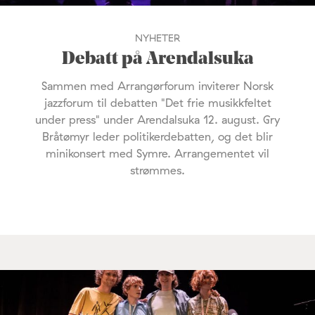
NYHETER
Debatt på Arendalsuka
Sammen med Arrangørforum inviterer Norsk
jazzforum til debatten "Det frie musikkfeltet
under press" under Arendalsuka 12. august. Gry
Bråtømyr leder politikerdebatten, og det blir
minikonsert med Symre. Arrangementet vil
strømmes.