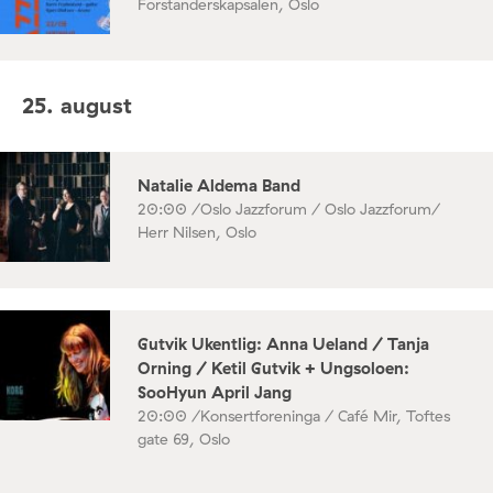
Forstanderskapsalen, Oslo
25. august
Natalie Aldema Band
20:00 /
Oslo Jazzforum / Oslo Jazzforum/
Herr Nilsen, Oslo
Gutvik Ukentlig: Anna Ueland / Tanja
Orning / Ketil Gutvik + Ungsoloen:
SooHyun April Jang
20:00 /
Konsertforeninga / Café Mir, Toftes
gate 69, Oslo