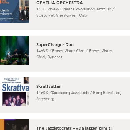
OPHELIA ORCHESTRA
13:30 /
New Orleans Workshop Jazzclub /
Stortorvet Gjæstgiveri, Oslo
SuperCharger Duo
14:00 /
Frøset Østre Gård / Frøset Østre
Gård, Byneset
Skrattvatten
14:00 /
Sarpsborg Jazzklubb / Borg Bierstube,
Sarpsborg
The Jazzistocrats -«Da jazzen kom til