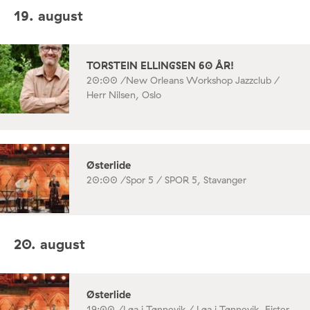
19. august
TORSTEIN ELLINGSEN 60 ÅR!
20:00 /
New Orleans Workshop Jazzclub /
Herr Nilsen, Oslo
Østerlide
20:00 /
Spor 5 / SPOR 5, Stavanger
20. august
Østerlide
19:00 /
Løa i Tønnevik / Løa i Tønnevik, Fister