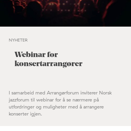
NYHETER
Webinar for
konsertarrangører
I samarbeid med Arrangørforum inviterer Norsk
jazzforum til webinar for å se nærmere på
utfordringer og muligheter med å arrangere
konserter igjen.