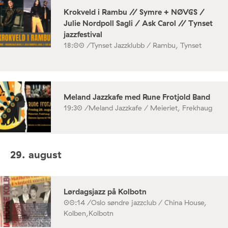
Krokveld i Rambu // Symre + NØVGS /
Julie Nordpoll Sagli / Ask Carol // Tynset
jazzfestival
18:00 /
Tynset Jazzklubb / Rambu, Tynset
Meland Jazzkafe med Rune Frotjold Band
19:30 /
Meland Jazzkafe / Meieriet, Frekhaug
29. august
Lørdagsjazz på Kolbotn
00:14 /
Oslo søndre jazzclub / China House,
Kolben,Kolbotn