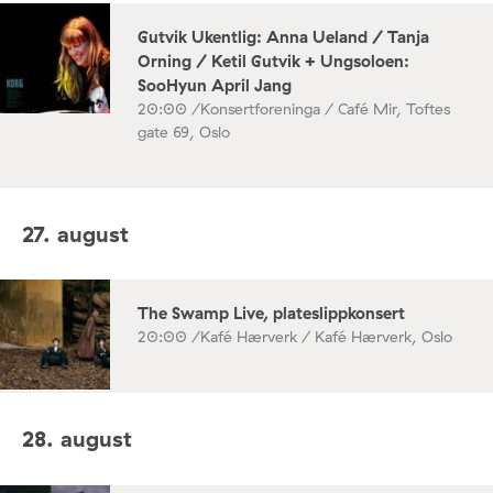
Gutvik Ukentlig: Anna Ueland / Tanja
Orning / Ketil Gutvik + Ungsoloen:
SooHyun April Jang
20:00 /
Konsertforeninga / Café Mir, Toftes
gate 69, Oslo
27. august
The Swamp Live, plateslippkonsert
20:00 /
Kafé Hærverk / Kafé Hærverk, Oslo
28. august