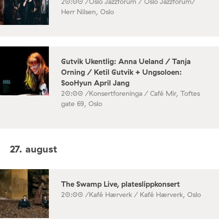
20:00 /
Oslo Jazzforum / Oslo Jazzforum/
Herr Nilsen, Oslo
Gutvik Ukentlig: Anna Ueland / Tanja
Orning / Ketil Gutvik + Ungsoloen:
SooHyun April Jang
20:00 /
Konsertforeninga / Café Mir, Toftes
gate 69, Oslo
27. august
The Swamp Live, plateslippkonsert
20:00 /
Kafé Hærverk / Kafé Hærverk, Oslo