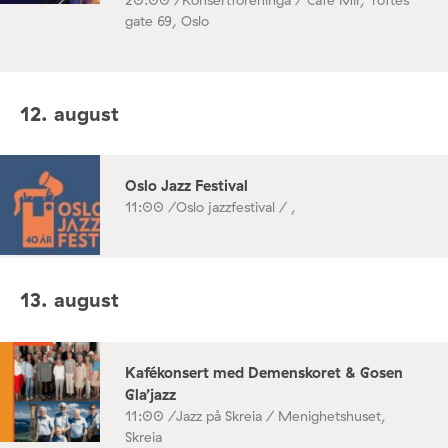
20:00 /
Konsertforeninga / Café Mir, Toftes
gate 69, Oslo
12. august
Oslo Jazz Festival
11:00 /
Oslo jazzfestival / ,
13. august
Kafékonsert med Demenskoret & Gosen
Gla’jazz
11:00 /
Jazz på Skreia / Menighetshuset,
Skreia