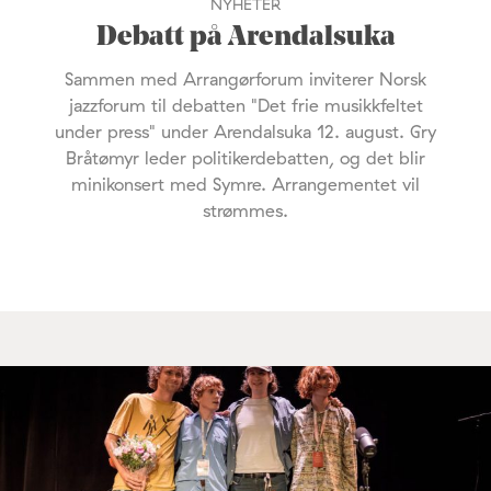
NYHETER
Debatt på Arendalsuka
Sammen med Arrangørforum inviterer Norsk
jazzforum til debatten "Det frie musikkfeltet
under press" under Arendalsuka 12. august. Gry
Bråtømyr leder politikerdebatten, og det blir
minikonsert med Symre. Arrangementet vil
strømmes.