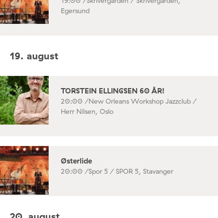
19:00 /
Skrivergården / Skrivergården,
Egersund
19. august
TORSTEIN ELLINGSEN 60 ÅR!
20:00 /
New Orleans Workshop Jazzclub /
Herr Nilsen, Oslo
Østerlide
20:00 /
Spor 5 / SPOR 5, Stavanger
20. august