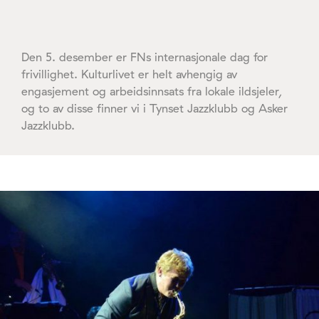
Den 5. desember er FNs internasjonale dag for
frivillighet. Kulturlivet er helt avhengig av
engasjement og arbeidsinnsats fra lokale ildsjeler,
og to av disse finner vi i Tynset Jazzklubb og Asker
Jazzklubb.