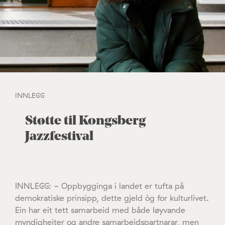
INNLEGG
Støtte til Kongsberg
Jazzfestival
INNLEGG: - Oppbygginga i landet er tufta på
demokratiske prinsipp, dette gjeld òg for kulturlivet.
Ein har eit tett samarbeid med både løyvande
myndigheiter og andre samarbeidspartnarar, men