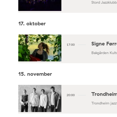
Stord Jazzklubb
17. oktober
Signe Før
17:00
Bakgården Kult
15. november
Trondheim
20:00
Trondheim jaz