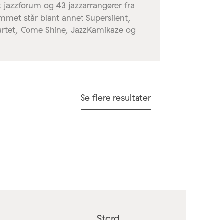
rsk jazzforum og 43 jazzarrangører fra
ammet står blant annet Supersilent,
artet, Come Shine, JazzKamikaze og
Se flere resultater
Stord