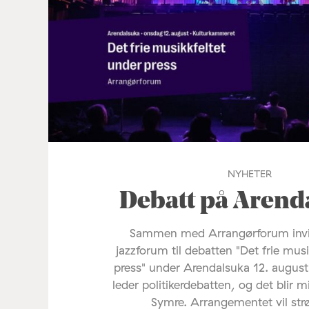
NYHETER
Debatt på Arend
Sammen med Arrangørforum invi
jazzforum til debatten "Det frie mus
press" under Arendalsuka 12. august
leder politikerdebatten, og det blir 
Symre. Arrangementet vil st