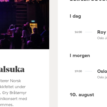
I dag
Roy 
16:00
Oslo J
I morgen
alsuka
Oslo
19:00
Oslo ja
terer Norsk
ikkfeltet under
. Gry Bråtømyr
10. august
minikonsert med
rømmes.