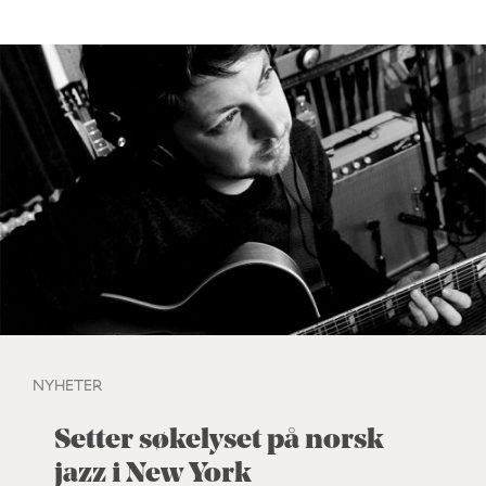
NYHETER
Setter søkelyset på norsk
jazz i New York