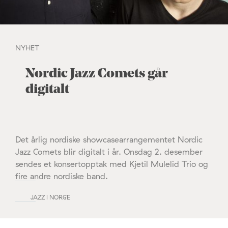
NYHET
Nordic Jazz Comets går
digitalt
Det årlig nordiske showcasearrangementet Nordic
Jazz Comets blir digitalt i år. Onsdag 2. desember
sendes et konsertopptak med Kjetil Mulelid Trio og
fire andre nordiske band.
JAZZ I NORGE