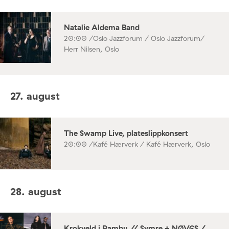
Natalie Aldema Band
20:00 /
Oslo Jazzforum / Oslo Jazzforum/
Herr Nilsen, Oslo
27. august
The Swamp Live, plateslippkonsert
20:00 /
Kafé Hærverk / Kafé Hærverk, Oslo
28. august
Krokveld i Rambu // Symre + NØVGS /