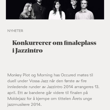
NYHETER
Konkurrerer om finaleplass
i Jazzintro
Monkey Plot og Morning has Occured møtes til
duell under Vossa Jazz når den første av fire
innledende runder av Jazzintro 2014 arrangeres 13.
april. Ett av bandene går videre til finalen på
Moldejazz for å kjempe om tittelen Årets unge
jazzmusikere 2014.