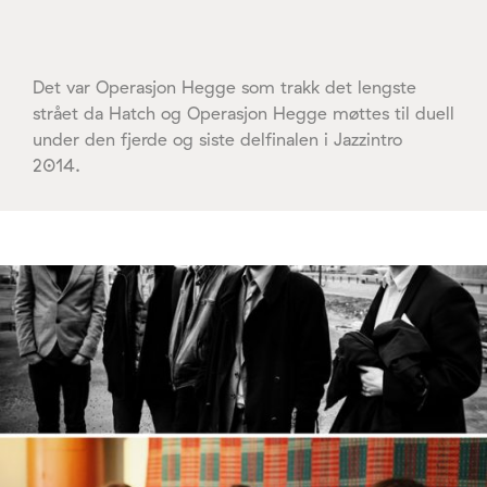
Det var Operasjon Hegge som trakk det lengste
strået da Hatch og Operasjon Hegge møttes til duell
under den fjerde og siste delfinalen i Jazzintro
2014.