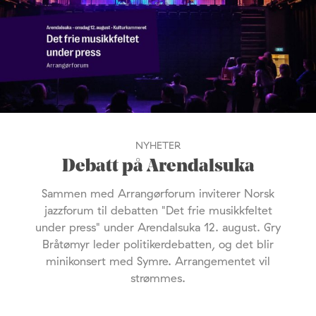
NYHETER
Debatt på Arendalsuka
Sammen med Arrangørforum inviterer Norsk
jazzforum til debatten "Det frie musikkfeltet
under press" under Arendalsuka 12. august. Gry
Bråtømyr leder politikerdebatten, og det blir
minikonsert med Symre. Arrangementet vil
strømmes.