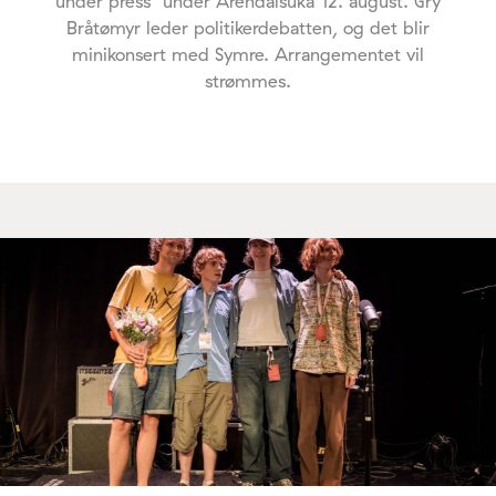
under press" under Arendalsuka 12. august. Gry
Bråtømyr leder politikerdebatten, og det blir
minikonsert med Symre. Arrangementet vil
strømmes.