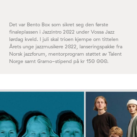
Det var Bento Box som sikret seg den første
finaleplassen i Jazzintro 2022 under Vossa Jazz
lørdag kveld. I juli skal trioen kjempe om tittelen
Årets unge jazzmusikere 2022, lanseringspakke fra
Norsk jazzforum, mentorprogram støttet av Talent
Norge samt Gramo-stipend på kr 150 000.