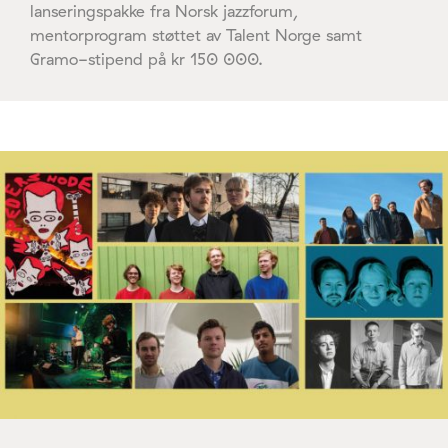
lanseringspakke fra Norsk jazzforum,
mentorprogram støttet av Talent Norge samt
Gramo-stipend på kr 150 000.