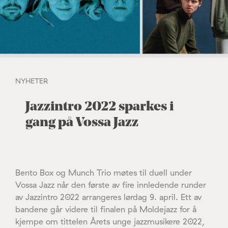
NYHETER
Jazzintro 2022 sparkes i
gang på Vossa Jazz
Bento Box og Munch Trio møtes til duell under
Vossa Jazz når den første av fire innledende runder
av Jazzintro 2022 arrangeres lørdag 9. april. Ett av
bandene går videre til finalen på Moldejazz for å
kjempe om tittelen Årets unge jazzmusikere 2022,