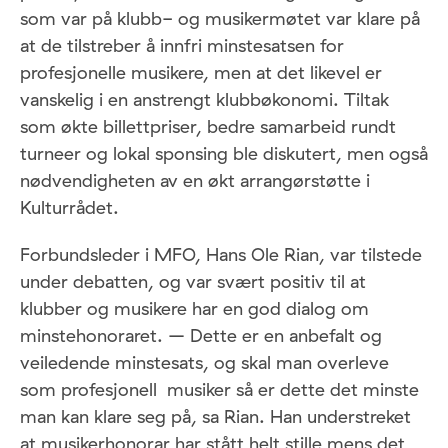
som var på klubb- og musikermøtet var klare på
at de tilstreber å innfri minstesatsen for
profesjonelle musikere, men at det likevel er
vanskelig i en anstrengt klubbøkonomi. Tiltak
som økte billettpriser, bedre samarbeid rundt
turneer og lokal sponsing ble diskutert, men også
nødvendigheten av en økt arrangørstøtte i
Kulturrådet.
Forbundsleder i MFO, Hans Ole Rian, var tilstede
under debatten, og var svært positiv til at
klubber og musikere har en god dialog om
minstehonoraret. – Dette er en anbefalt og
veiledende minstesats, og skal man overleve
som profesjonell musiker så er dette det minste
man kan klare seg på, sa Rian. Han understreket
at musikerhonorar har stått helt stille mens det