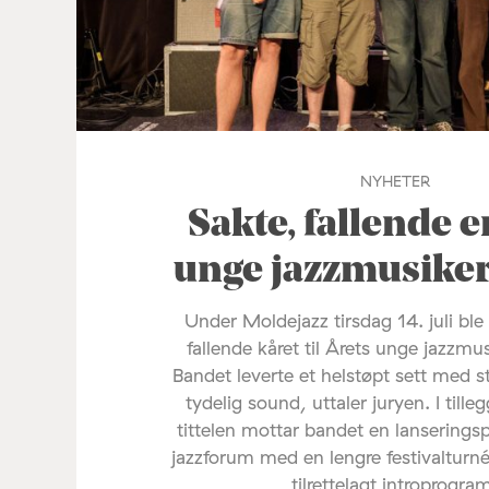
NYHETER
Sakte, fallende e
unge jazzmusike
Under Moldejazz tirsdag 14. juli ble
fallende kåret til Årets unge jazzmu
Bandet leverte et helstøpt sett med s
tydelig sound, uttaler juryen. I tilleg
tittelen mottar bandet en lanserings
jazzforum med en lengre festivalturné
tilrettelagt introprogra