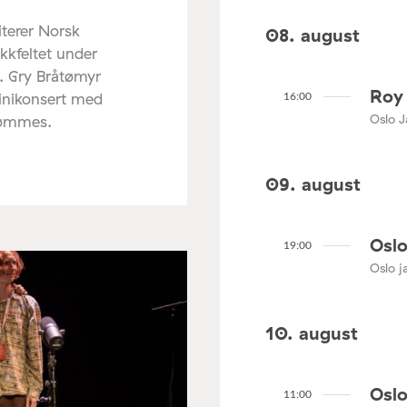
terer Norsk
08. august
ikkfeltet under
. Gry Bråtømyr
Roy 
minikonsert med
16:00
Oslo J
rømmes.
09. august
Oslo
19:00
Oslo ja
10. august
Oslo
11:00