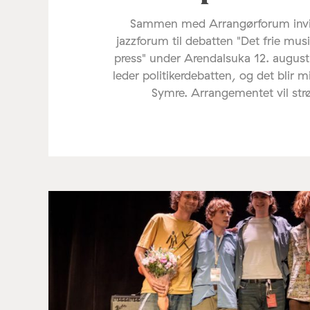
Sammen med Arrangørforum invi
jazzforum til debatten "Det frie mus
press" under Arendalsuka 12. august
leder politikerdebatten, og det blir 
Symre. Arrangementet vil st