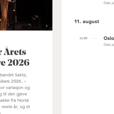
Oslo ja
11. august
Oslo
11:00
Oslo ja
r Årets
re 2026
 bandet Sakte,
sikere 2026. -
tor variasjon og
g til den gjeve
pakke fra Norsk
 neste år, og et
m.