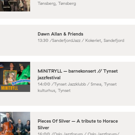
Tønsberg, Tønsberg
Dawn Allan & Friends
13:30 /
SandefjordJazz / Kokeriet, Sandefjord
MiNiTRYLL – barnekonsert // Tynset
jazzfestival
14:00 /
Tynset Jazzklubb / Smea, Tynset
kulturhus, Tynset
Pieces Of Silver – A tribute to Horace
Silver
16:00 /
Oslo Jazzforum / Oslo Jazzforum/