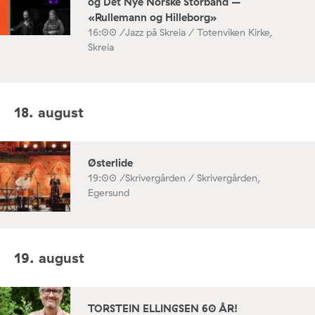
og Det Nye Norske Storband –
«Rullemann og Hilleborg»
16:00 /
Jazz på Skreia / Totenviken Kirke,
Skreia
18. august
Østerlide
19:00 /
Skrivergården / Skrivergården,
Egersund
19. august
TORSTEIN ELLINGSEN 60 ÅR!