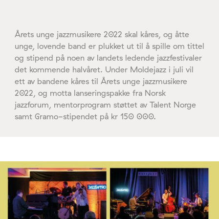
Årets unge jazzmusikere 2022 skal kåres, og åtte
unge, lovende band er plukket ut til å spille om tittel
og stipend på noen av landets ledende jazzfestivaler
det kommende halvåret. Under Moldejazz i juli vil
ett av bandene kåres til Årets unge jazzmusikere
2022, og motta lanseringspakke fra Norsk
jazzforum, mentorprogram støttet av Talent Norge
samt Gramo-stipendet på kr 150 000.