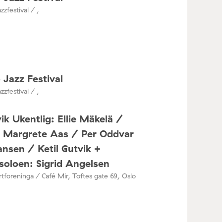
zzfestival / ,
 Jazz Festival
zzfestival / ,
ik Ukentlig: Ellie Mäkelä /
a Margrete Aas / Per Oddvar
nsen / Ketil Gutvik +
oloen: Sigrid Angelsen
tforeninga / Café Mir, Toftes gate 69, Oslo