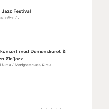
 Jazz Festival
zzfestival / ,
ékonsert med Demenskoret &
n Gla’jazz
å Skreia / Menighetshuset, Skreia