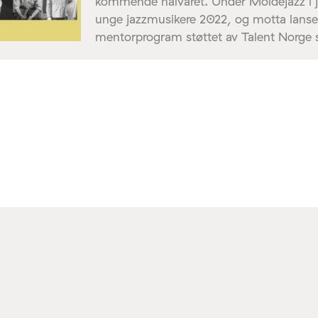
kommende halvåret. Under Moldejazz i jul
unge jazzmusikere 2022, og motta lanse
mentorprogram støttet av Talent Norge