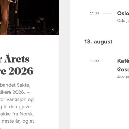
Oslo
11:00
Oslo ja
13. august
r Årets
Kaf
11:00
Gose
re 2026
Jazz p
 bandet Sakte,
sikere 2026. -
tor variasjon og
g til den gjeve
pakke fra Norsk
 neste år, og et
m.