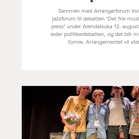
Sammen med Arrangørforum invi
jazzforum til debatten "Det frie mus
press" under Arendalsuka 12. august
leder politikerdebatten, og det blir 
Symre. Arrangementet vil st