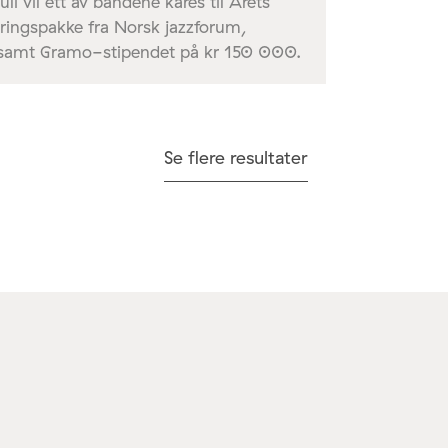
i vil ett av bandene kåres til Årets
ringspakke fra Norsk jazzforum,
 samt Gramo-stipendet på kr 150 000.
Se flere resultater