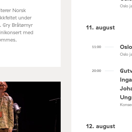
Oslo ja
terer Norsk
ikkfeltet under
. Gry Bråtømyr
11. august
minikonsert med
rømmes.
Oslo
11:00
Oslo ja
Gutv
20:00
Ing
Joha
Ungs
Konser
12. august