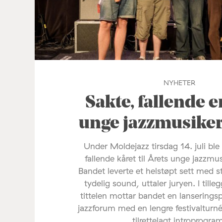
NYHETER
Sakte, fallende e
unge jazzmusike
Under Moldejazz tirsdag 14. juli ble
fallende kåret til Årets unge jazzmu
Bandet leverte et helstøpt sett med s
tydelig sound, uttaler juryen. I tilleg
tittelen mottar bandet en lanserings
jazzforum med en lengre festivalturné
tilrettelagt introprogra