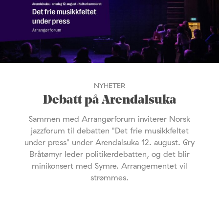
NYHETER
Debatt på Arendalsuka
Sammen med Arrangørforum inviterer Norsk
jazzforum til debatten "Det frie musikkfeltet
under press" under Arendalsuka 12. august. Gry
Bråtømyr leder politikerdebatten, og det blir
minikonsert med Symre. Arrangementet vil
strømmes.