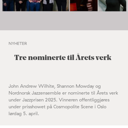
NYHETER
Tre nominerte til Årets verk
John Andrew Wilhite, Shannon Mowday og
Nordnorsk Jazzensemble er nominerte til Årets verk
under Jazzprisen 2025. Vinneren offentliggjøres
under prisshowet på Cosmopolite Scene i Oslo
lørdag 5. april.