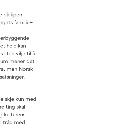
te på åpen
ngets familie-
 overbyggende
det hele kan
iten vilje til å
forum mener det
bra, men Norsk
satsninger.
ne skje kun med
e ting skal
g kulturens
 i tråd med