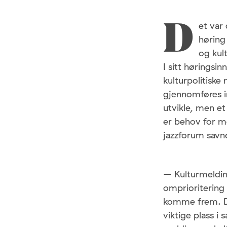
et var
D
høring
og kul
I sitt høringsi
kulturpolitiske
gjennomføres in
utvikle, men et
er behov for m
jazzforum savne
– Kulturmeldin
omprioritering 
komme frem. De
viktige plass i