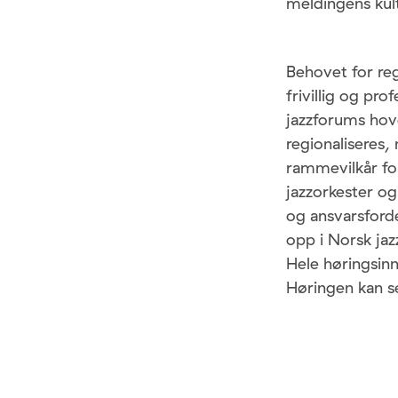
meldingens kult
Behovet for re
frivillig og pr
jazzforums hove
regionaliseres, 
rammevilkår for
jazzorkester 
og ansvarsford
opp i Norsk jaz
Hele høringsinn
Høringen kan s