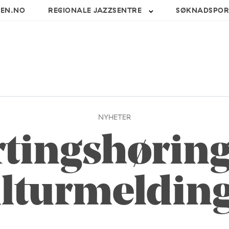
SEN.NO
REGIONALE JAZZSENTRE
SØKNADSPOR
NYHETER
rtingshørin
lturmeldin