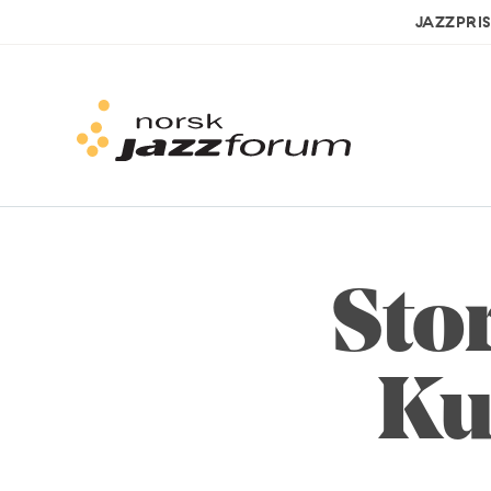
JAZZPRI
Sto
Ku