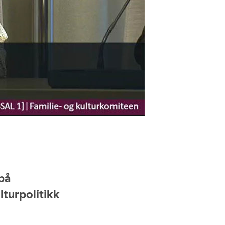
på
turpolitikk