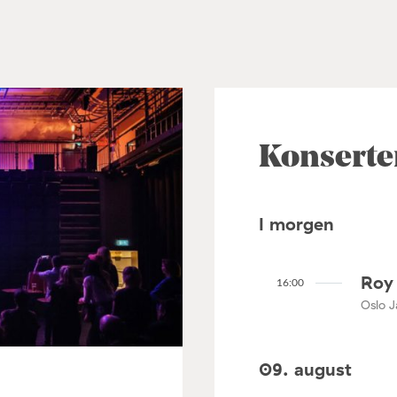
Konserte
I morgen
Roy 
16:00
Oslo J
09. august