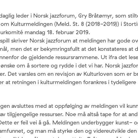
 daglig leder i Norsk jazzforum, Gry Bråtømyr, som stil
 om Kulturmeldingen (Meld. St. 8 (2018-2019)) i Storti
turkomité mandag 18. februar 2019.
nnspill skriver Norsk jazzforum at meldingen har gode
 mål, men det er bekymringsfullt at det konstateres at 
nenfor de gjeldende ressursrammene. Ut ifra det leses l
 ønske om å sortere og rydde i det vi har. Norsk jazz
er. Det varsles om en revisjon av Kulturloven som er 
r at retningen i kulturmeldingen forankres i tydeligere 
gen avsluttes med at oppfølging av meldingen vil kun
av tilgjengelige ressurser. Noe må altså tape for at andr
tte er feil vei å gå. Meldingen underbygger kunst- o
 samfunnet, og man må styrke den og videreutvikle den