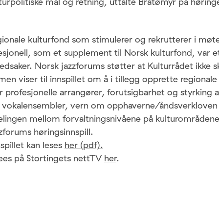
urpolitiske mål og retning, uttalte Bråtømyr på høring
gionale kulturfond som stimulerer og rekrutterer i mø
ofesjonell, som et supplement til Norsk kulturfond, var 
dsaker. Norsk jazzforums støtter at Kulturrådet ikke s
men viser til innspillet om å i tillegg opprette regionale
 profesjonelle arrangører, forutsigbarhet og styrking a
og vokalensembler, vern om opphaverne/åndsverklove
elingen mellom forvaltningsnivåene på kulturområdene 
zforums høringsinnspill.
spillet kan leses
her (pdf).
ees på Stortingets nettTV
her
.