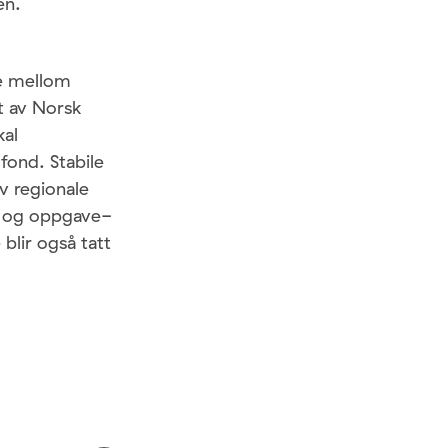
en.
te mellom
et av Norsk
kal
 fond. Stabile
v regionale
n og oppgave-
blir også tatt