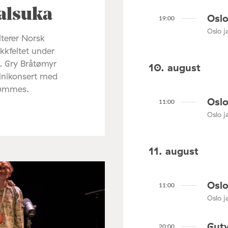
alsuka
Oslo
19:00
Oslo ja
terer Norsk
ikkfeltet under
. Gry Bråtømyr
10. august
minikonsert med
rømmes.
Oslo
11:00
Oslo ja
11. august
Oslo
11:00
Oslo ja
Gutv
20:00