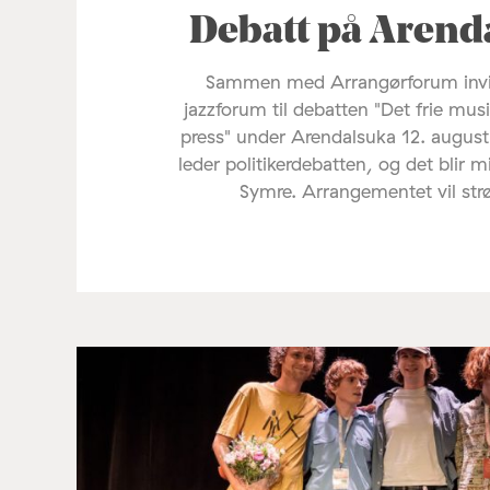
Debatt på Arend
Sammen med Arrangørforum invi
jazzforum til debatten "Det frie mus
press" under Arendalsuka 12. august
leder politikerdebatten, og det blir 
Symre. Arrangementet vil st