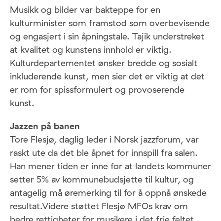
Musikk og bilder var bakteppe for en
kulturminister som framstod som overbevisende
og engasjert i sin åpningstale. Tajik understreket
at kvalitet og kunstens innhold er viktig.
Kulturdepartementet ønsker bredde og sosialt
inkluderende kunst, men sier det er viktig at det
er rom for spissformulert og provoserende
kunst.
Jazzen på banen
Tore Flesjø, daglig leder i Norsk jazzforum, var
raskt ute da det ble åpnet for innspill fra salen.
Han mener tiden er inne for at landets kommuner
setter 5% av kommunebudsjette til kultur, og
antagelig må øremerking til for å oppnå ønskede
resultat.Videre støttet Flesjø MFOs krav om
bedre rettigheter for musikere i det frie feltet.