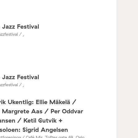
 Jazz Festival
zzfestival / ,
 Jazz Festival
zzfestival / ,
ik Ukentlig: Ellie Mäkelä /
a Margrete Aas / Per Oddvar
nsen / Ketil Gutvik +
oloen: Sigrid Angelsen
tforeninga / Café Mir, Toftes gate 69, Oslo