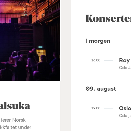
Konserte
I morgen
Roy 
16:00
Oslo J
09. august
alsuka
Oslo
19:00
Oslo ja
terer Norsk
ikkfeltet under