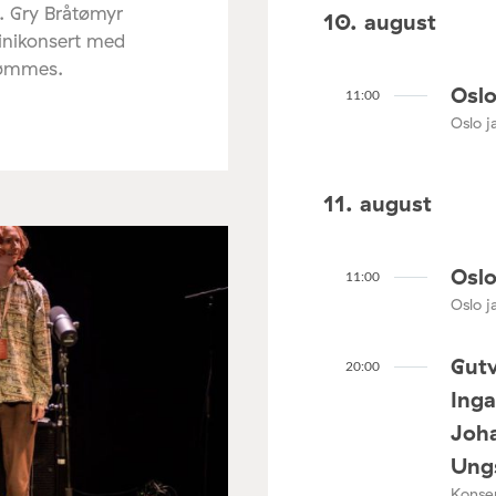
. Gry Bråtømyr
10. august
minikonsert med
rømmes.
Oslo
11:00
Oslo ja
11. august
Oslo
11:00
Oslo ja
Gutv
20:00
Ing
Joha
Ungs
Konser