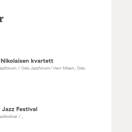
r
Nikolaisen kvartett
azzforum / Oslo Jazzforum/ Herr Nilsen, Oslo
 Jazz Festival
zzfestival / ,