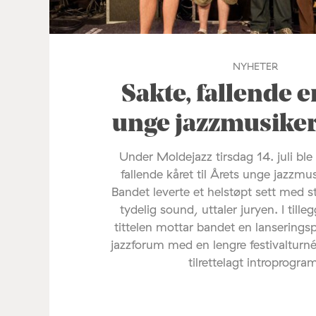
NYHETER
Sakte, fallende e
unge jazzmusike
Under Moldejazz tirsdag 14. juli ble
fallende kåret til Årets unge jazzmu
Bandet leverte et helstøpt sett med s
tydelig sound, uttaler juryen. I tilleg
tittelen mottar bandet en lanserings
jazzforum med en lengre festivalturné
tilrettelagt introprogra