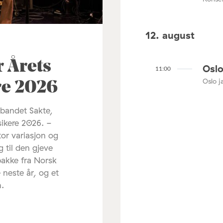
12. august
r Årets
Oslo
11:00
Oslo ja
re 2026
 bandet Sakte,
sikere 2026. -
tor variasjon og
g til den gjeve
pakke fra Norsk
 neste år, og et
m.