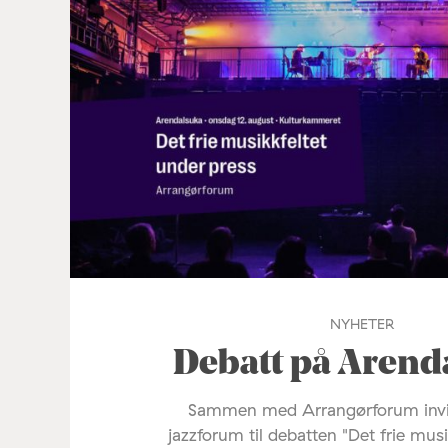
NYHETER
Debatt på Arend
Sammen med Arrangørforum invi
jazzforum til debatten "Det frie mus