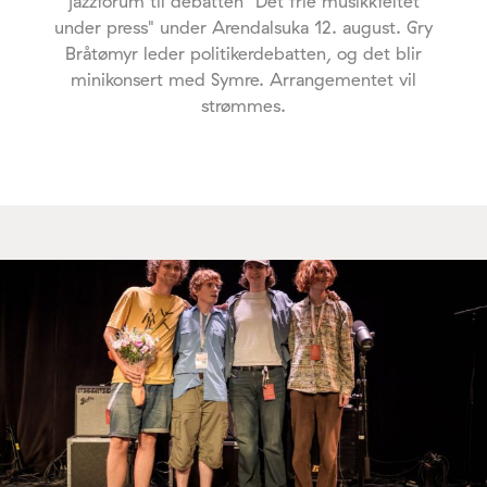
jazzforum til debatten "Det frie musikkfeltet
under press" under Arendalsuka 12. august. Gry
Bråtømyr leder politikerdebatten, og det blir
minikonsert med Symre. Arrangementet vil
strømmes.