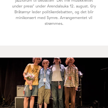
jazzforum til debatten "Det frie musikkfeltet
under press" under Arendalsuka 12. august. Gry
Bråtømyr leder politikerdebatten, og det blir
minikonsert med Symre. Arrangementet vil
strømmes.