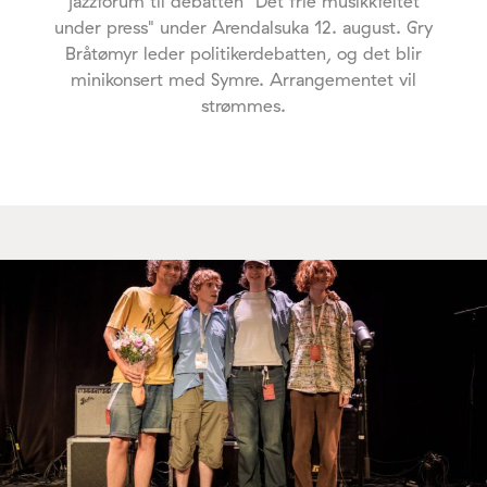
jazzforum til debatten "Det frie musikkfeltet
under press" under Arendalsuka 12. august. Gry
Bråtømyr leder politikerdebatten, og det blir
minikonsert med Symre. Arrangementet vil
strømmes.