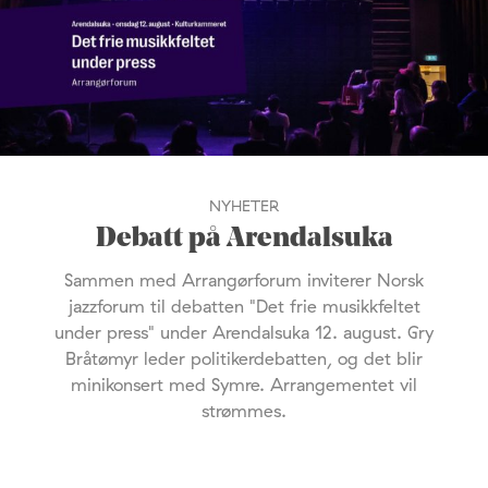
NYHETER
Debatt på Arendalsuka
Sammen med Arrangørforum inviterer Norsk
jazzforum til debatten "Det frie musikkfeltet
under press" under Arendalsuka 12. august. Gry
Bråtømyr leder politikerdebatten, og det blir
minikonsert med Symre. Arrangementet vil
strømmes.