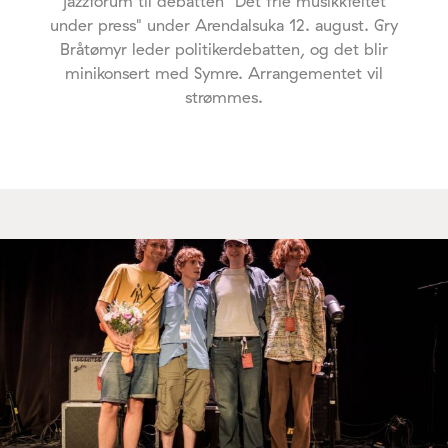
jazzforum til debatten "Det frie musikkfeltet
under press" under Arendalsuka 12. august. Gry
Bråtømyr leder politikerdebatten, og det blir
minikonsert med Symre. Arrangementet vil
strømmes.