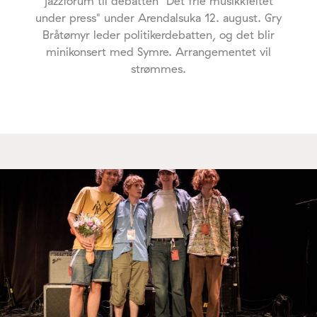
jazzforum til debatten "Det frie musikkfeltet
under press" under Arendalsuka 12. august. Gry
Bråtømyr leder politikerdebatten, og det blir
minikonsert med Symre. Arrangementet vil
strømmes.