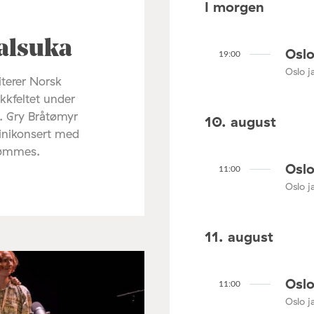
I morgen
alsuka
Oslo
19:00
Oslo ja
terer Norsk
ikkfeltet under
. Gry Bråtømyr
10. august
minikonsert med
rømmes.
Oslo
11:00
Oslo ja
11. august
Oslo
11:00
Oslo ja