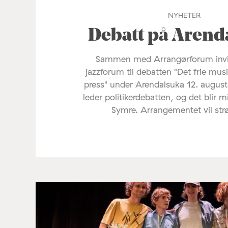
NYHETER
Debatt på Arend
Sammen med Arrangørforum invi
jazzforum til debatten "Det frie mus
press" under Arendalsuka 12. august
leder politikerdebatten, og det blir 
Symre. Arrangementet vil st