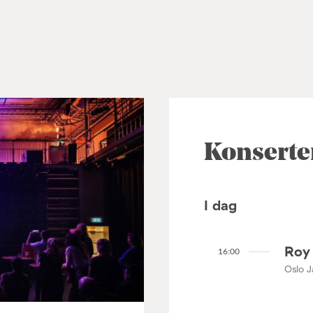
Konserte
I dag
Roy 
16:00
Oslo J