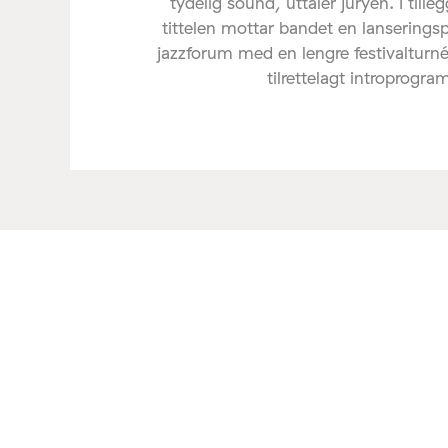
tydelig sound, uttaler juryen. I tilleg
tittelen mottar bandet en lanserings
jazzforum med en lengre festivalturné
tilrettelagt introprogra