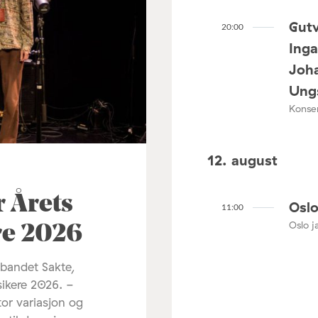
Gutv
20:00
Ing
Joha
Ungs
Konser
12. august
r Årets
Oslo
11:00
Oslo ja
re 2026
 bandet Sakte,
sikere 2026. -
tor variasjon og