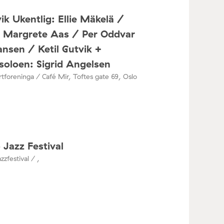
ik Ukentlig: Ellie Mäkelä /
a Margrete Aas / Per Oddvar
nsen / Ketil Gutvik +
oloen: Sigrid Angelsen
tforeninga / Café Mir, Toftes gate 69, Oslo
 Jazz Festival
zzfestival / ,