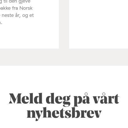
g til den gjeve
pakke fra Norsk
 neste år, og et
m.
Meld deg på vårt
nyhetsbrev