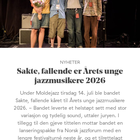
NYHETER
Sakte, fallende er Årets unge
jazzmusikere 2026
Under Moldejazz tirsdag 14. juli ble bandet
Sakte, fallende kåret til Årets unge jazzmusikere
2026. - Bandet leverte et helstøpt sett med stor
variasjon og tydelig sound, uttaler juryen. I
tillegg til den gjeve tittelen mottar bandet en
lanseringspakke fra Norsk jazzforum med en
lengre festivalturné neste år, og et tilrettelagt