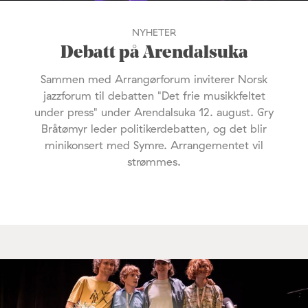
NYHETER
Debatt på Arendalsuka
Sammen med Arrangørforum inviterer Norsk
jazzforum til debatten "Det frie musikkfeltet
under press" under Arendalsuka 12. august. Gry
Bråtømyr leder politikerdebatten, og det blir
minikonsert med Symre. Arrangementet vil
strømmes.