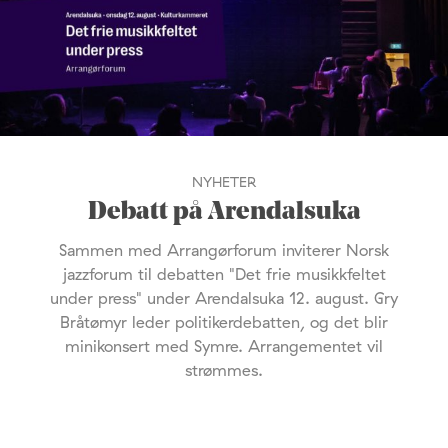
NYHETER
Debatt på Arendalsuka
Sammen med Arrangørforum inviterer Norsk
jazzforum til debatten "Det frie musikkfeltet
under press" under Arendalsuka 12. august. Gry
Bråtømyr leder politikerdebatten, og det blir
minikonsert med Symre. Arrangementet vil
strømmes.