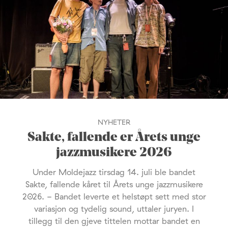
NYHETER
Sakte, fallende er Årets unge
jazzmusikere 2026
Under Moldejazz tirsdag 14. juli ble bandet
Sakte, fallende kåret til Årets unge jazzmusikere
2026. - Bandet leverte et helstøpt sett med stor
variasjon og tydelig sound, uttaler juryen. I
tillegg til den gjeve tittelen mottar bandet en