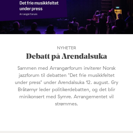
NYHETER
Debatt på Arendalsuka
Sammen med Arrangørforum inviterer Norsk
jazzforum til debatten "Det frie musikkfeltet
under press" under Arendalsuka 12. august. Gry
Bråtømyr leder politikerdebatten, og det blir
minikonsert med Symre. Arrangementet vil
strømmes.