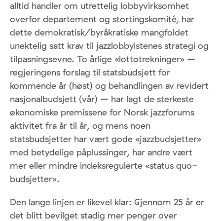
alltid handler om utrettelig lobbyvirksomhet
overfor departement og stortingskomité, har
dette demokratisk/byråkratiske mangfoldet
unektelig satt krav til jazzlobbyistenes strategi og
tilpasningsevne. To årlige «lottotrekninger» –
regjeringens forslag til statsbudsjett for
kommende år (høst) og behandlingen av revidert
nasjonalbudsjett (vår) – har lagt de sterkeste
økonomiske premissene for Norsk jazzforums
aktivitet fra år til år, og mens noen
statsbudsjetter har vært gode «jazzbudsjetter»
med betydelige påplussinger, har andre vært
mer eller mindre indeksregulerte «status quo-
budsjetter».
Den lange linjen er likevel klar: Gjennom 25 år er
det blitt bevilget stadig mer penger over