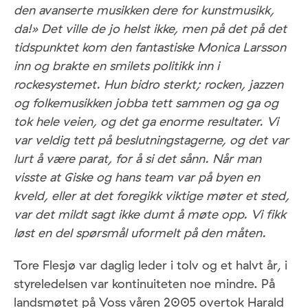
den avanserte musikken dere for kunstmusikk,
da!» Det ville de jo helst ikke, men på det på det
tidspunktet kom den fantastiske Monica Larsson
inn og brakte en smilets politikk inn i
rockesystemet. Hun bidro sterkt; rocken, jazzen
og folkemusikken jobba tett sammen og ga og
tok hele veien, og det ga enorme resultater. Vi
var veldig tett på beslutningstagerne, og det var
lurt å være parat, for å si det sånn. Når man
visste at Giske og hans team var på byen en
kveld, eller at det foregikk viktige møter et sted,
var det mildt sagt ikke dumt å møte opp. Vi fikk
løst en del spørsmål uformelt på den måten.
Tore Flesjø var daglig leder i tolv og et halvt år, i
styreledelsen var kontinuiteten noe mindre. På
landsmøtet på Voss våren 2005 overtok Harald