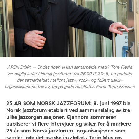
ÅPEN DØR: – Er det noen vi kan samarbeide med? Tore Flesjø
var daglig leder i Norsk jazzforum fra 2002 til 2015, en periode
der samarbeidet mellom jazz-, rock- og folkemusikk-
organisasjonene tok av, og ga gode resultater. Foto: Terje Mosnes
25 ÅR SOM NORSK JAZZFORUM: 8. juni 1997 ble
Norsk jazzforum etablert ved sammenslåing av tre
ulike jazzorganisasjoner. Gjennom sommeren
publiserer vi flere intervjuer og saker for å markere
25 år som Norsk jazzforum, organisasjonen som
samler hele det norske jazzfeltet. Terje Mosnes