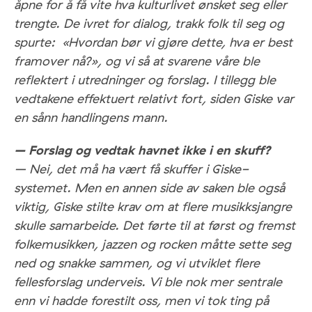
åpne for å få vite hva kulturlivet ønsket seg eller
trengte. De ivret for dialog, trakk folk til seg og
spurte: «Hvordan bør vi gjøre dette, hva er best
framover nå?», og vi så at svarene våre ble
reflektert i utredninger og forslag. I tillegg ble
vedtakene effektuert relativt fort, siden Giske var
en sånn handlingens mann.
– Forslag og vedtak havnet ikke i en skuff?
– Nei, det må ha vært få skuffer i Giske-
systemet. Men en annen side av saken ble også
viktig, Giske stilte krav om at flere musikksjangre
skulle samarbeide. Det førte til at først og fremst
folkemusikken, jazzen og rocken måtte sette seg
ned og snakke sammen, og vi utviklet flere
fellesforslag underveis. Vi ble nok mer sentrale
enn vi hadde forestilt oss, men vi tok ting på