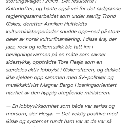
stortingsvalget i 2005. Det resulterte i
Kulturløftet, og bante også vei for det rødgrønne
regjeringssamarbeidet som under særlig Trond
Giskes, deretter Anniken Huitfeldts
kulturministerperioder snudde opp-ned på store
deler av norsk kulturfinansiering. I disse åra, der
jazz, rock og folkemusikk ble tatt inn i
bevilgningsvarmen på en måte som savner
sidestykke, opptrådte Tore Flesjø som en
særdeles aktiv lobbyist i Giske-sfæren, og dukket
ikke sjelden opp sammen med SV-politiker og
musikkaktivist Magnar Bergo i løsningsorientert
nærhet av den hyppig utegående ministeren.
– En lobbyvirksomhet som både var seriøs og
morsom, sier Flesjø. – Det veldig positive med
Giske og systemet rundt ham var at de var så