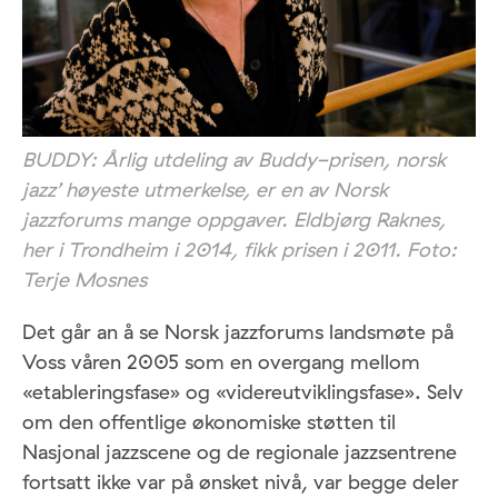
BUDDY: Årlig utdeling av Buddy-prisen, norsk
jazz’ høyeste utmerkelse, er en av Norsk
jazzforums mange oppgaver. Eldbjørg Raknes,
her i Trondheim i 2014, fikk prisen i 2011. Foto:
Terje Mosnes
Det går an å se Norsk jazzforums landsmøte på
Voss våren 2005 som en overgang mellom
«etableringsfase» og «videreutviklingsfase». Selv
om den offentlige økonomiske støtten til
Nasjonal jazzscene og de regionale jazzsentrene
fortsatt ikke var på ønsket nivå, var begge deler