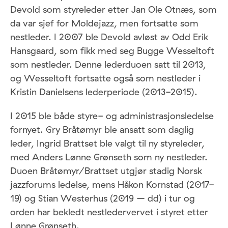
Devold som styreleder etter Jan Ole Otnæs, som
da var sjef for Moldejazz, men fortsatte som
nestleder. I 2007 ble Devold avløst av Odd Erik
Hansgaard, som fikk med seg Bugge Wesseltoft
som nestleder. Denne lederduoen satt til 2013,
og Wesseltoft fortsatte også som nestleder i
Kristin Danielsens lederperiode (2013-2015).
I 2015 ble både styre- og administrasjonsledelse
fornyet. Gry Bråtømyr ble ansatt som daglig
leder, Ingrid Brattset ble valgt til ny styreleder,
med Anders Lønne Grønseth som ny nestleder.
Duoen Bråtømyr/Brattset utgjør stadig Norsk
jazzforums ledelse, mens Håkon Kornstad (2017-
19) og Stian Westerhus (2019 – dd) i tur og
orden har bekledt nestledervervet i styret etter
Lønne Grønseth.