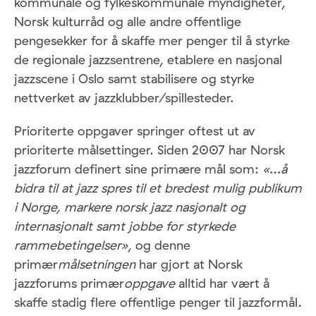
kommunale og fylkeskommunale myndigheter,
Norsk kulturråd og alle andre offentlige
pengesekker for å skaffe mer penger til å styrke
de regionale jazzsentrene, etablere en nasjonal
jazzscene i Oslo samt stabilisere og styrke
nettverket av jazzklubber/spillesteder.
Prioriterte oppgaver springer oftest ut av
prioriterte målsettinger. Siden 2007 har Norsk
jazzforum definert sine primære mål som:
«…å
bidra til at jazz spres til et bredest mulig publikum
i Norge, markere norsk jazz nasjonalt og
internasjonalt samt jobbe for styrkede
rammebetingelser»
, og denne
primær
målsetningen
har gjort at Norsk
jazzforums primær
oppgave
alltid har vært å
skaffe stadig flere offentlige penger til jazzformål
.