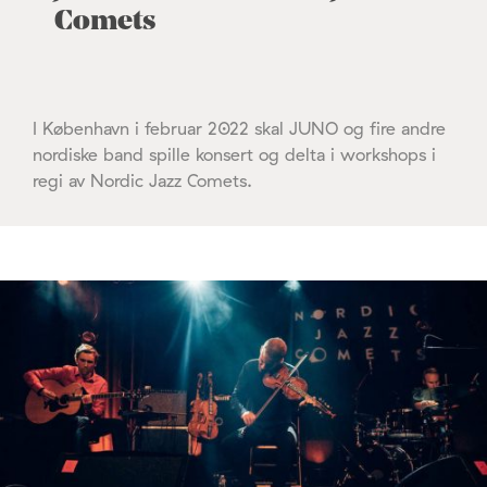
Comets
I København i februar 2022 skal JUNO og fire andre
nordiske band spille konsert og delta i workshops i
regi av Nordic Jazz Comets.