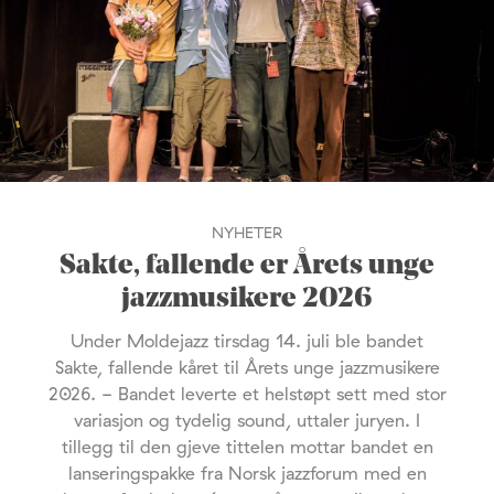
NYHETER
Sakte, fallende er Årets unge
jazzmusikere 2026
Under Moldejazz tirsdag 14. juli ble bandet
Sakte, fallende kåret til Årets unge jazzmusikere
2026. - Bandet leverte et helstøpt sett med stor
variasjon og tydelig sound, uttaler juryen. I
tillegg til den gjeve tittelen mottar bandet en
lanseringspakke fra Norsk jazzforum med en