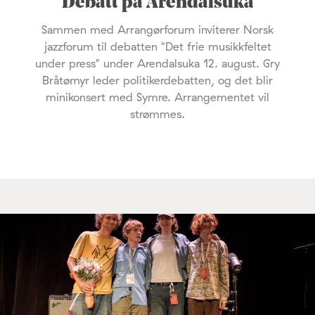
Debatt på Arendalsuka
Sammen med Arrangørforum inviterer Norsk
jazzforum til debatten "Det frie musikkfeltet
under press" under Arendalsuka 12. august. Gry
Bråtømyr leder politikerdebatten, og det blir
minikonsert med Symre. Arrangementet vil
strømmes.