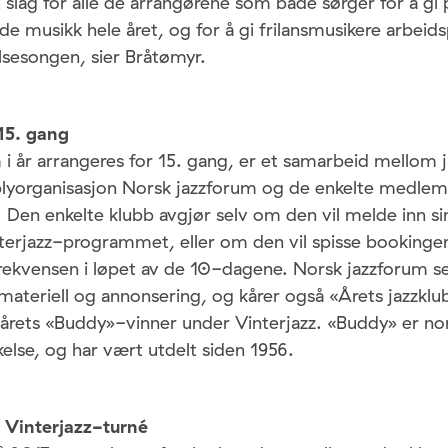
et slag for alle de arrangørene som både sørger for å gi
ende musikk hele året, og for å gi frilansmusikere arbeid
lsesongen, sier Bråtømyr.
 15. gang
 i år arrangeres for 15. gang, er et samarbeid mellom 
plyorganisasjon Norsk jazzforum og de enkelte medlem
 Den enkelte klubb avgjør selv om den vil melde inn s
nterjazz-programmet, eller om den vil spisse bookinge
ekvensen i løpet av de 10-dagene. Norsk jazzforum sen
teriell og annonsering, og kårer også «Årets jazzkl
 årets «Buddy»-vinner under Vinterjazz. «Buddy» er nors
lse, og har vært utdelt siden 1956.
 Vinterjazz-turné