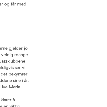
der og får med
rne gjelder jo
le veldig mange
. Jazzklubbene
digvis ser vi
n det bekymrer
ddene sine i år.
 Live Maria
klarer å
e en viktig