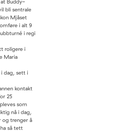
 at Buddy-
 bli sentrale
åkon Mjåset
mføre i alt 9
ubbturné i regi
 roligere i
ve Maria
 dag, sett i
 annen kontakt
for 25
ppleves som
ktig nå i dag,
r og trenger å
ha så tett