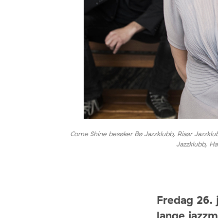
Come Shine besøker Bø Jazzklubb, Risør Jazzklu
Jazzklubb, Ha
Fredag 26. 
lange jazz