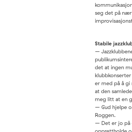
kommunikasjon s
seg det på nært
improvisasjons
Stabile jazzkl
– Jazzklubbene 
publikumsinter
det at ingen mu
klubbkonserter 
er med på å gi 
at den samlede 
meg litt at en g
– Gud hjelpe oss
Roggen.
– Det er jo på 
opprettholde op