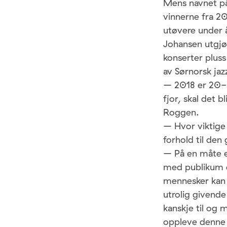
Mens navnet på
vinnerne fra 20
utøvere under 
Johansen utgjø
konserter pluss
av Sørnorsk jaz
– 2018 er 20-år
fjor, skal det 
Roggen.
– Hvor viktige 
forhold til den
– På en måte er
med publikum en
mennesker kan 
utrolig givende
kanskje til og 
oppleve denne k