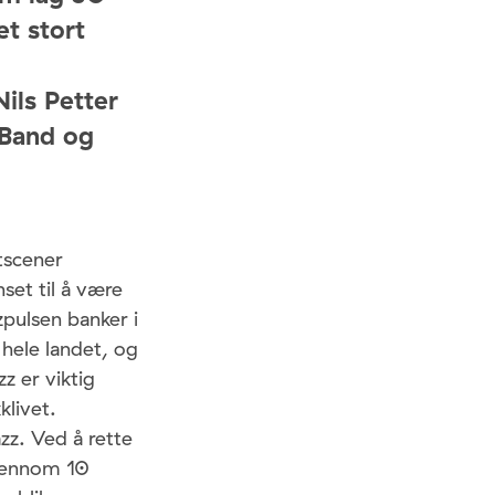
et stort
ils Petter
 Band og
rtscener
set til å være
pulsen banker i
 hele landet, og
z er viktig
klivet.
zz. Ved å rette
jennom 10