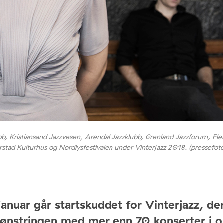
bb, Kristiansand Jazzvesen, Arendal Jazzklubb, Grenland Jazzforum, Fl
rstad Kulturhus og Nordlysfestivalen under Vinterjazz 2018. (pressefoto
januar går startskuddet for Vinterjazz, d
mønstringen med mer enn 70 konserter i 