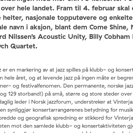
over hele landet. Fram til 4. februar skal 
le helter, nasjonale topputøvere og enkelte
ale navn i aksjon, blant dem Come Shine, N
d Nilssen’s Acoustic Unity, Billy Cobham
ch Quartet.
zz er en markering av at jazz spilles på klubb- og konse
 hele året, og at levende jazz på ingen måte er begren
er- og festivalfenomen. Den permanente, norske jazz
(og 129 storband!) på små, større og store steder over
aglig leder i Norsk jazzforum, understreker at Vinterjaz
en synliggjør konsertarrangørenes betydning for musik
redde og geografisk spredning er stikkord for Vinterja
en mot den samlede klubb- og konsertaktiviteten g