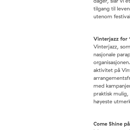
dager, slår vi 
tilgang til lev
utenom festiva
Vinterjazz for
Vinterjazz, som
nasjonale para
organisasjonen.
aktivitet på Vi
arrangementsfr
med kampanjema
praktisk mulig,
høyeste utmerke
Come Shine på