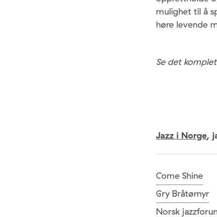
mulighet til å s
høre levende m
Se det komple
Jazz i Norge
,
j
Come Shine
Gry Bråtømyr
Norsk jazzforu