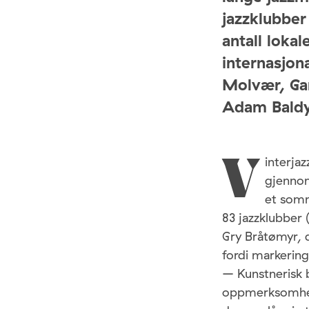
jazzklubber 
antall loka
internasjon
Molvær, Gar
Adam Baldy
interja
V
gjennom
et somm
83 jazzklubber 
Gry Bråtømyr, d
fordi markering
– Kunstnerisk b
oppmerksomhet