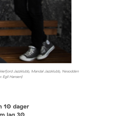
ekkefjord Jazzklubb, Mandal Jazzklubb, Nesodden
: Egil Hansen)
en 10 dager
om lag 30