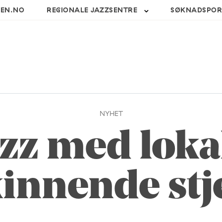
SEN.NO
REGIONALE JAZZSENTRE
SØKNADSPOR
NYHET
zz med loka
kinnende stj