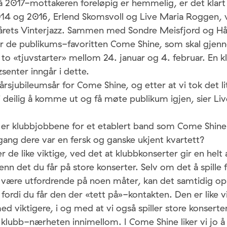
 2017-mottakeren foreløpig er hemmelig, er det klart
14 og 2016, Erlend Skomsvoll og Live Maria Roggen, vil
årets Vinterjazz. Sammen med Sondre Meisfjord og H
r de publikums-favoritten Come Shine, som skal gjenno
 to «tjuvstarter» mellom 24. januar og 4. februar. En kl
zsenter inngår i dette.
sjubileumsår for Come Shine, og etter at vi tok det litt
bli deilig å komme ut og få møte publikum igjen, sier Li
er klubbjobbene for et etablert band som Come Shine i
 gang dere var en fersk og ganske ukjent kvartett?
 de like viktige, ved det at klubbkonserter gir en helt
n det du får på store konserter. Selv om det å spille 
være utfordrende på noen måter, kan det samtidig o
 fordi du får den der «tett på»-kontakten. Den er like vi
med viktigere, i og med at vi også spiller store konserte
lubb-nærheten innimellom. I Come Shine liker vi jo å 