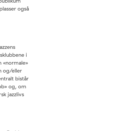
 publikum
splasser også
jazzens
sklubbene i
in «normale»
n og/eller
tralt bistår
ubb» og, om
k jazzlivs