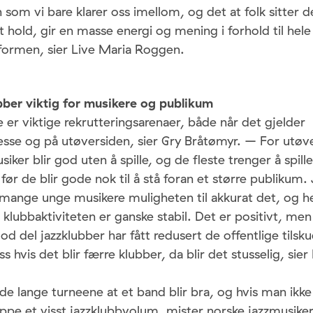
om vi bare klarer oss imellom, og det at folk sitter 
 hold, gir en masse energi og mening i forhold til hele
formen, sier Live Maria Roggen.
ubber viktig for musikere og publikum
er viktige rekrutteringsarenaer, både når det gjelder
esse og på utøversiden, sier Gry Bråtømyr. – For utøve
siker blir god uten å spille, og de fleste trenger å spil
før de blir gode nok til å stå foran et større publikum
mange unge musikere muligheten til akkurat det, og hel
klubbaktiviteten er ganske stabil. Det er positivt, me
od del jazzklubber har fått redusert de offentlige tilsku
 hvis det blir færre klubber, da blir det stusselig, sier
de lange turneene at et band blir bra, og hvis man ikke 
pe et visst jazzklubbvolum, mister norske jazzmusiker