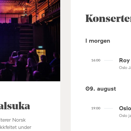
Konserte
I morgen
Roy 
16:00
Oslo J
09. august
alsuka
Oslo
19:00
Oslo ja
terer Norsk
ikkfeltet under