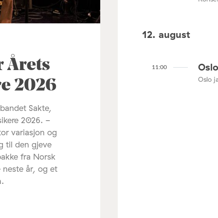
12. august
r Årets
Oslo
11:00
Oslo ja
re 2026
 bandet Sakte,
sikere 2026. -
tor variasjon og
g til den gjeve
pakke fra Norsk
 neste år, og et
m.