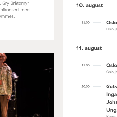
. Gry Bråtømyr
10. august
minikonsert med
rømmes.
Oslo
11:00
Oslo ja
11. august
Oslo
11:00
Oslo ja
Gutv
20:00
Ing
Joha
Ungs
Konser