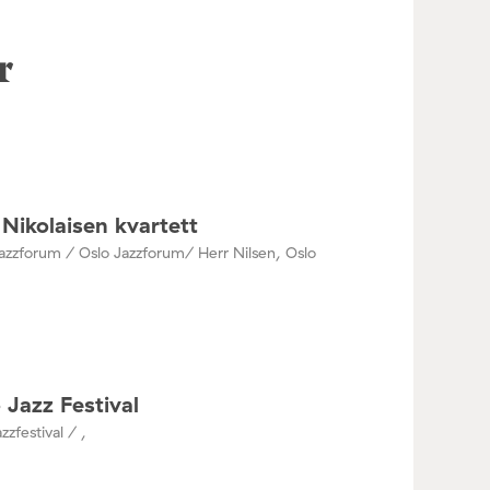
r
Nikolaisen kvartett
azzforum / Oslo Jazzforum/ Herr Nilsen, Oslo
 Jazz Festival
zzfestival / ,