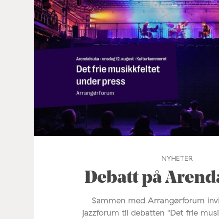
NYHETER
Debatt på Arend
Sammen med Arrangørforum invi
jazzforum til debatten "Det frie mus