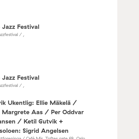
 Jazz Festival
zzfestival / ,
 Jazz Festival
zzfestival / ,
ik Ukentlig: Ellie Mäkelä /
a Margrete Aas / Per Oddvar
nsen / Ketil Gutvik +
oloen: Sigrid Angelsen
tforeninga / Café Mir, Toftes gate 69, Oslo