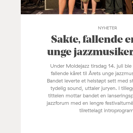
NYHETER
Sakte, fallende e
unge jazzmusike
Under Moldejazz tirsdag 14. juli ble
fallende kåret til Årets unge jazzmu
Bandet leverte et helstøpt sett med s
tydelig sound, uttaler juryen. I tilleg
tittelen mottar bandet en lanserings
jazzforum med en lengre festivalturné
tilrettelagt introprogra