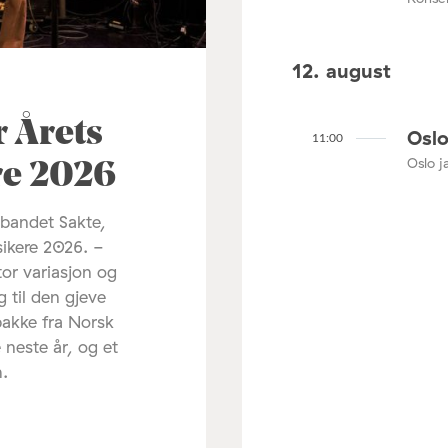
12. august
r Årets
Oslo
11:00
Oslo ja
re 2026
 bandet Sakte,
sikere 2026. -
tor variasjon og
g til den gjeve
pakke fra Norsk
 neste år, og et
m.