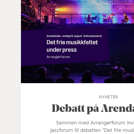
NYHETER
Debatt på Arend
Sammen med Arrangørforum invi
jazzforum til debatten "Det frie mus