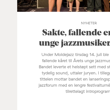
NYHETER
Sakte, fallende e
unge jazzmusike
Under Moldejazz tirsdag 14. juli ble
fallende kåret til Årets unge jazzmu
Bandet leverte et helstøpt sett med s
tydelig sound, uttaler juryen. I tilleg
tittelen mottar bandet en lanserings
jazzforum med en lengre festivalturné
tilrettelagt introprogra