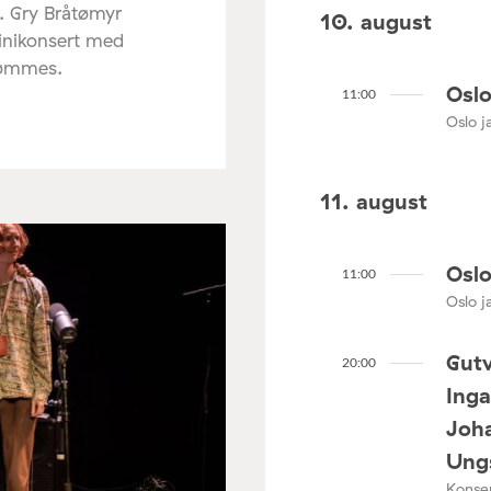
. Gry Bråtømyr
10. august
minikonsert med
rømmes.
Oslo
11:00
Oslo ja
11. august
Oslo
11:00
Oslo ja
Gutv
20:00
Ing
Joha
Ungs
Konser