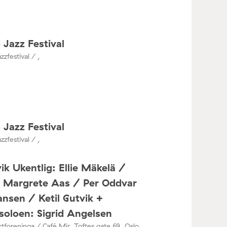
 Jazz Festival
zzfestival / ,
 Jazz Festival
zzfestival / ,
ik Ukentlig: Ellie Mäkelä /
a Margrete Aas / Per Oddvar
nsen / Ketil Gutvik +
oloen: Sigrid Angelsen
tforeninga / Café Mir, Toftes gate 69, Oslo