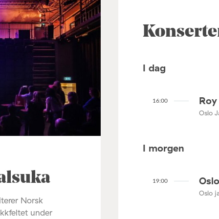
Konserte
I dag
Roy 
16:00
Oslo J
I morgen
alsuka
Oslo
19:00
Oslo ja
terer Norsk
ikkfeltet under