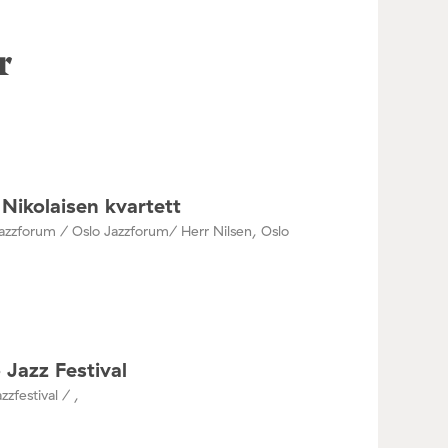
r
Nikolaisen kvartett
azzforum / Oslo Jazzforum/ Herr Nilsen, Oslo
 Jazz Festival
zzfestival / ,