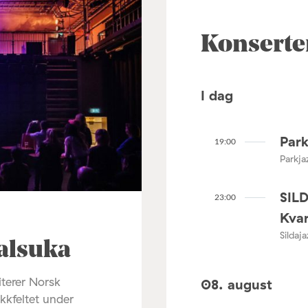
Konserte
I dag
Park
19:00
Parkja
SIL
23:00
Kvar
Sildaj
alsuka
terer Norsk
08. august
ikkfeltet under