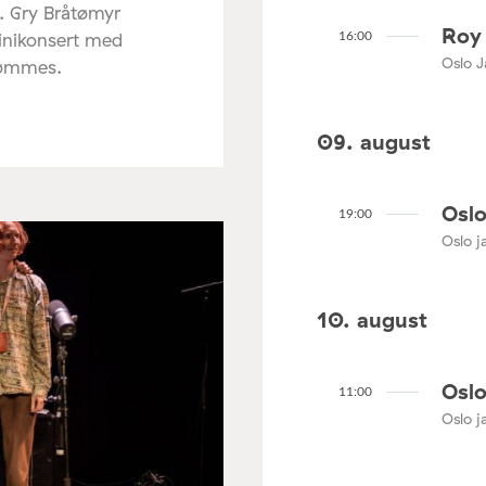
. Gry Bråtømyr
Roy 
minikonsert med
16:00
Oslo J
rømmes.
09. august
Oslo
19:00
Oslo ja
10. august
Oslo
11:00
Oslo ja