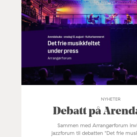
NYHETER
Debatt på Arend
Sammen med Arrangørforum invi
jazzforum til debatten "Det frie mus