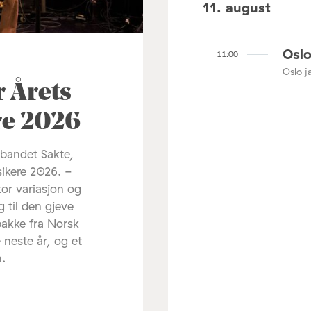
11. august
Oslo
11:00
Oslo ja
r Årets
re 2026
 bandet Sakte,
sikere 2026. -
tor variasjon og
g til den gjeve
pakke fra Norsk
 neste år, og et
m.