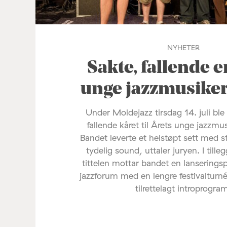
NYHETER
Sakte, fallende e
unge jazzmusike
Under Moldejazz tirsdag 14. juli ble
fallende kåret til Årets unge jazzmu
Bandet leverte et helstøpt sett med s
tydelig sound, uttaler juryen. I tilleg
tittelen mottar bandet en lanserings
jazzforum med en lengre festivalturné
tilrettelagt introprogra