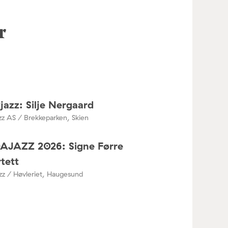
r
jazz: Silje Nergaard
zz AS / Brekkeparken, Skien
DAJAZZ 2026: Signe Førre
tett
azz / Høvleriet, Haugesund