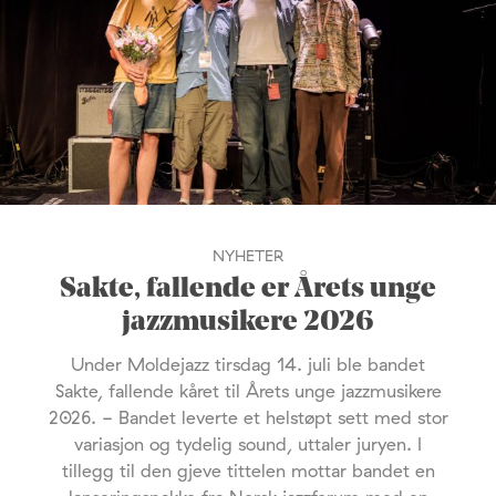
NYHETER
Sakte, fallende er Årets unge
jazzmusikere 2026
Under Moldejazz tirsdag 14. juli ble bandet
Sakte, fallende kåret til Årets unge jazzmusikere
2026. - Bandet leverte et helstøpt sett med stor
variasjon og tydelig sound, uttaler juryen. I
tillegg til den gjeve tittelen mottar bandet en