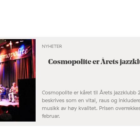
NYHETER
Cosmopolite er Årets jazzk
Cosmopolite er kåret til Årets jazzklubb 2
beskrives som en vital, raus og inklude
musikk av høy kvalitet. Prisen overrekke
februar.