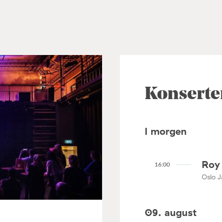
Konserte
I morgen
Roy 
16:00
Oslo J
09. august