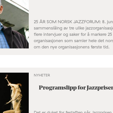
25 ÅR SOM NORSK JAZZFORUM: 8. juni 1
sammenslåing av tre ulike jazzorganisas
flere intervjuer og saker for å markere 
organisasjonen som samler hele det norsk
om den nye organisasjonens første tid.
NYHETER
Programslipp for Jazzprise
Det er duket for festaften når Jazzprise