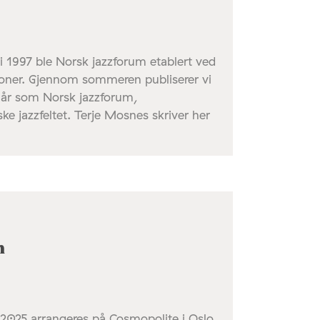
997 ble Norsk jazzforum etablert ved
joner. Gjennom sommeren publiserer vi
25 år som Norsk jazzforum,
e jazzfeltet. Terje Mosnes skriver her
n
n 2025 arrangeres på Cosmopolite i Oslo