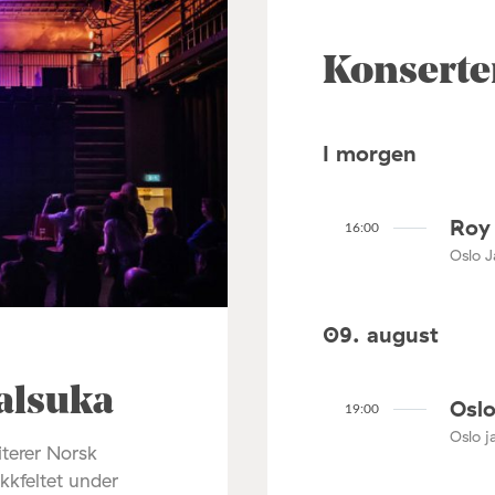
Konserte
I morgen
Roy 
16:00
Oslo J
09. august
alsuka
Oslo
19:00
Oslo ja
terer Norsk
ikkfeltet under