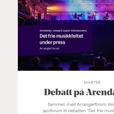
NYHETER
Debatt på Arend
Sammen med Arrangørforum invi
jazzforum til debatten "Det frie mus