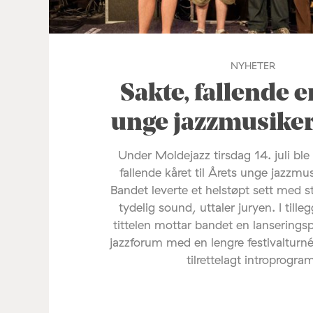
NYHETER
Sakte, fallende e
unge jazzmusike
Under Moldejazz tirsdag 14. juli ble
fallende kåret til Årets unge jazzmu
Bandet leverte et helstøpt sett med s
tydelig sound, uttaler juryen. I tilleg
tittelen mottar bandet en lanserings
jazzforum med en lengre festivalturné
tilrettelagt introprogra