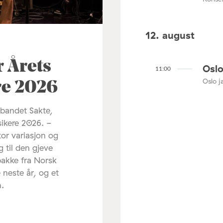
12. august
r Årets
Oslo
11:00
Oslo ja
re 2026
 bandet Sakte,
sikere 2026. -
tor variasjon og
g til den gjeve
pakke fra Norsk
 neste år, og et
m.