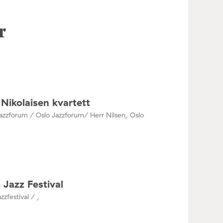
r
Nikolaisen kvartett
azzforum / Oslo Jazzforum/ Herr Nilsen, Oslo
 Jazz Festival
zzfestival / ,