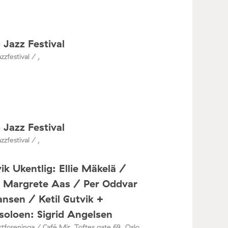
 Jazz Festival
zzfestival / ,
 Jazz Festival
zzfestival / ,
ik Ukentlig: Ellie Mäkelä /
a Margrete Aas / Per Oddvar
nsen / Ketil Gutvik +
oloen: Sigrid Angelsen
tforeninga / Café Mir, Toftes gate 69, Oslo