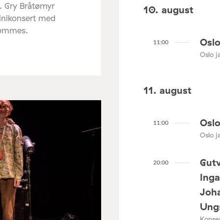
. Gry Bråtømyr
10. august
minikonsert med
rømmes.
Oslo
11:00
Oslo ja
11. august
Oslo
11:00
Oslo ja
Gutv
20:00
Ing
Joha
Ungs
Konser