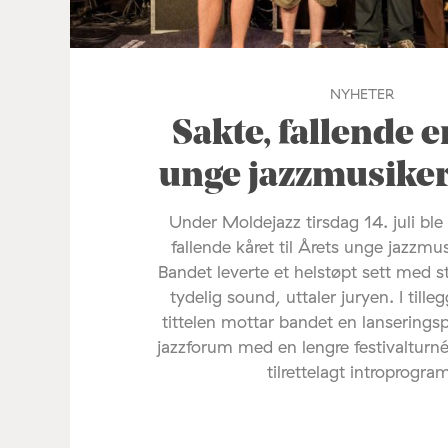
NYHETER
Sakte, fallende e
unge jazzmusike
Under Moldejazz tirsdag 14. juli ble
fallende kåret til Årets unge jazzmu
Bandet leverte et helstøpt sett med s
tydelig sound, uttaler juryen. I tilleg
tittelen mottar bandet en lanserings
jazzforum med en lengre festivalturné
tilrettelagt introprogra