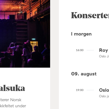
Konserte
I morgen
Roy 
16:00
Oslo J
09. august
alsuka
Oslo
19:00
Oslo ja
terer Norsk
ikkfeltet under