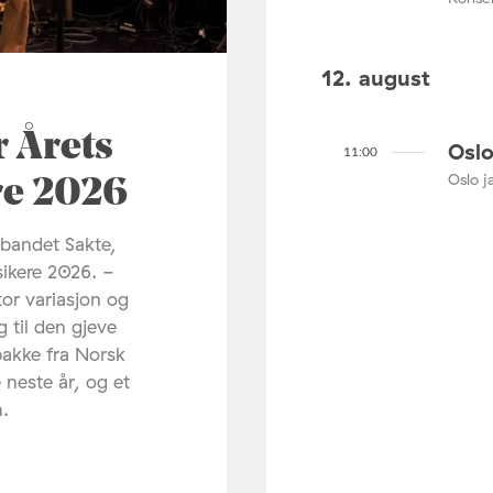
12. august
r Årets
Oslo
11:00
Oslo ja
re 2026
 bandet Sakte,
sikere 2026. -
tor variasjon og
g til den gjeve
pakke fra Norsk
 neste år, og et
m.