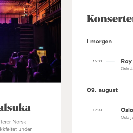
Konserte
I morgen
Roy 
16:00
Oslo J
09. august
alsuka
Oslo
19:00
Oslo ja
terer Norsk
ikkfeltet under