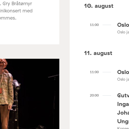
. Gry Bråtømyr
10. august
minikonsert med
rømmes.
Oslo
11:00
Oslo ja
11. august
Oslo
11:00
Oslo ja
Gutv
20:00
Ing
Joha
Ungs
Konser