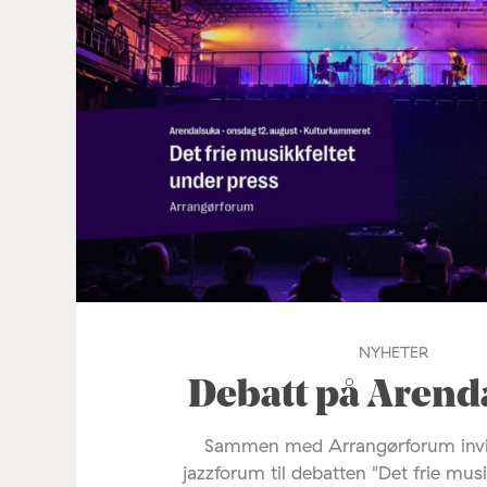
NYHETER
Debatt på Arend
Sammen med Arrangørforum invi
jazzforum til debatten "Det frie mus