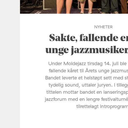
NYHETER
Sakte, fallende e
unge jazzmusike
Under Moldejazz tirsdag 14. juli ble
fallende kåret til Årets unge jazzmu
Bandet leverte et helstøpt sett med s
tydelig sound, uttaler juryen. I tilleg
tittelen mottar bandet en lanserings
jazzforum med en lengre festivalturné
tilrettelagt introprogra