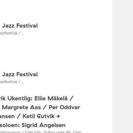
 Jazz Festival
zzfestival / ,
 Jazz Festival
zzfestival / ,
ik Ukentlig: Ellie Mäkelä /
a Margrete Aas / Per Oddvar
nsen / Ketil Gutvik +
oloen: Sigrid Angelsen
tforeninga / Café Mir, Toftes gate 69, Oslo