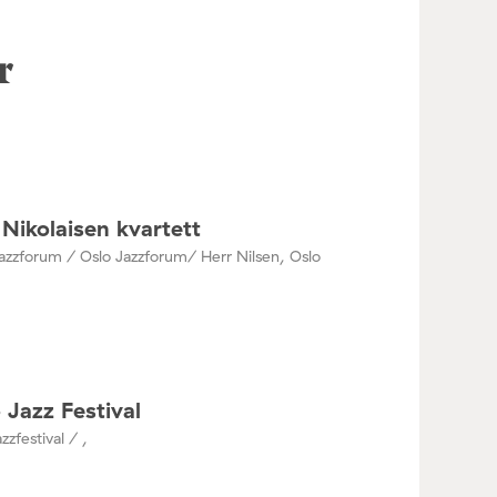
r
Nikolaisen kvartett
azzforum / Oslo Jazzforum/ Herr Nilsen, Oslo
 Jazz Festival
zzfestival / ,