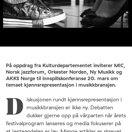
På oppdrag fra Kulturdepartementet inviterer MIC,
Norsk jazzforum, Orkester Norden, Ny Musikk og
AKKS Norge til innspillskonferanse 20. mars om
temaet kjønnsrepresentasjon i musikkbransjen.
iskusjonen rundt kjønnsrepresentasjon i
D
musikkbransjen er ikke ny. Debatten
dukker gjerne opp på vårparten når årets
festivalprogram lanseres og media fokuserer på
at jenteandelen er lav. Mange artikler er skrevet