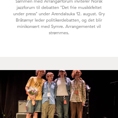
Sammen med Arrangørforum inviterer Norsk
jazzforum til debatten "Det frie musikkfeltet
under press" under Arendalsuka 12. august. Gry
Bråtømyr leder politikerdebatten, og det blir
minikonsert med Symre. Arrangementet vil
strømmes.