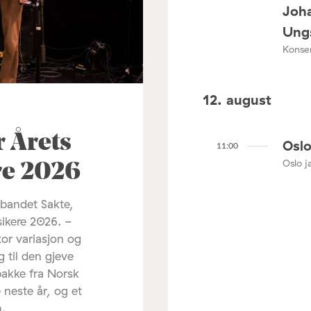
Joha
Ungs
Konser
12. august
r Årets
Oslo
11:00
Oslo ja
re 2026
 bandet Sakte,
sikere 2026. -
tor variasjon og
g til den gjeve
pakke fra Norsk
 neste år, og et
m.