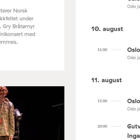
Oslo ja
terer Norsk
ikkfeltet under
. Gry Bråtømyr
10. august
minikonsert med
rømmes.
Oslo
11:00
Oslo ja
11. august
Oslo
11:00
Oslo ja
Gutv
20:00
Ing