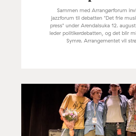
Sammen med Arrangørforum invi
jazzforum til debatten "Det frie mus
press" under Arendalsuka 12. august
leder politikerdebatten, og det blir 
Symre. Arrangementet vil st