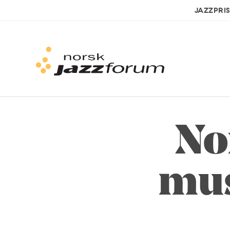
JAZZPRI
No
mus