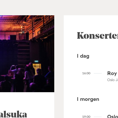
Konserte
I dag
Roy 
16:00
Oslo J
I morgen
alsuka
Oslo
19:00