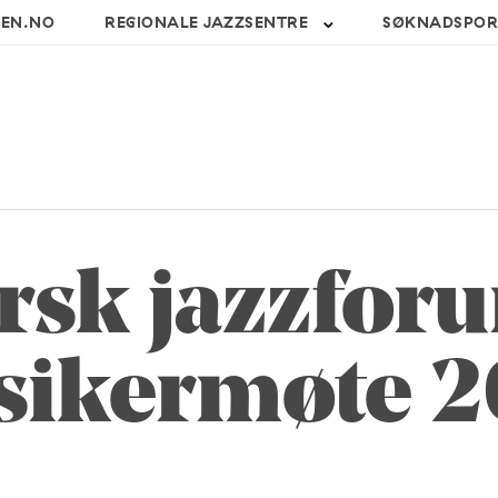
SEN.NO
REGIONALE JAZZSENTRE
SØKNADSPOR
rsk jazzfor
ikermøte 