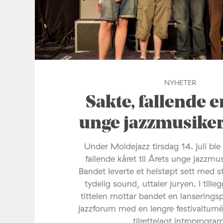
NYHETER
Sakte, fallende e
unge jazzmusike
Under Moldejazz tirsdag 14. juli ble
fallende kåret til Årets unge jazzmu
Bandet leverte et helstøpt sett med s
tydelig sound, uttaler juryen. I tilleg
tittelen mottar bandet en lanserings
jazzforum med en lengre festivalturné
tilrettelagt introprogra